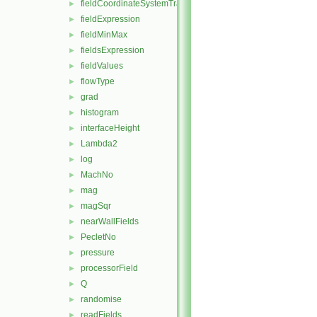
fieldCoordinateSystemTransform
►
fieldExpression
►
fieldMinMax
►
fieldsExpression
►
fieldValues
►
flowType
►
grad
►
histogram
►
interfaceHeight
►
Lambda2
►
log
►
MachNo
►
mag
►
magSqr
►
nearWallFields
►
PecletNo
►
pressure
►
processorField
►
Q
►
randomise
►
readFields
►