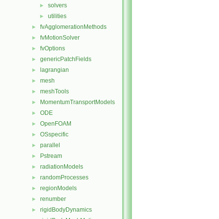
solvers
►
utilities
►
fvAgglomerationMethods
►
fvMotionSolver
►
fvOptions
►
genericPatchFields
►
lagrangian
►
mesh
►
meshTools
►
MomentumTransportModels
►
ODE
►
OpenFOAM
►
OSspecific
►
parallel
►
Pstream
►
radiationModels
►
randomProcesses
►
regionModels
►
renumber
►
rigidBodyDynamics
►