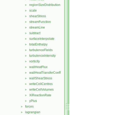
regionSizeDistribution
►
scale
►
shearStress
►
streamFunction
►
streamLine
►
subtract
►
surfaceInterpolate
►
totalEnthalpy
►
turbulenceFields
►
turbulenceIntensity
►
vorticity
►
wallHeatFlux
►
wallHeatTransferCoeff
►
wallShearStress
►
writeCellCentres
►
writeCellVolumes
►
XiReactionRate
►
yPlus
►
forces
►
lagrangian
►