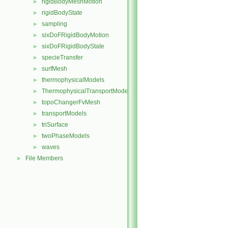
rigidBodyMeshMotion
►
rigidBodyState
►
sampling
►
sixDoFRigidBodyMotion
►
sixDoFRigidBodyState
►
specieTransfer
►
surfMesh
►
thermophysicalModels
►
ThermophysicalTransportModels
►
topoChangerFvMesh
►
transportModels
►
triSurface
►
twoPhaseModels
►
waves
►
File Members
►