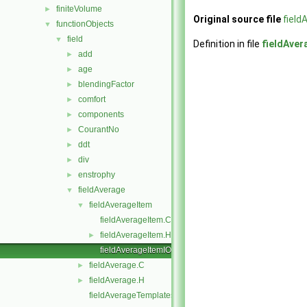
finiteVolume
►
Original source file
field
functionObjects
▼
field
▼
Definition in file
fieldAver
add
►
age
►
blendingFactor
►
comfort
►
components
►
CourantNo
►
ddt
►
div
►
enstrophy
►
fieldAverage
▼
fieldAverageItem
▼
fieldAverageItem.C
fieldAverageItem.H
►
fieldAverageItemIO.C
fieldAverage.C
►
fieldAverage.H
►
fieldAverageTemplates.C