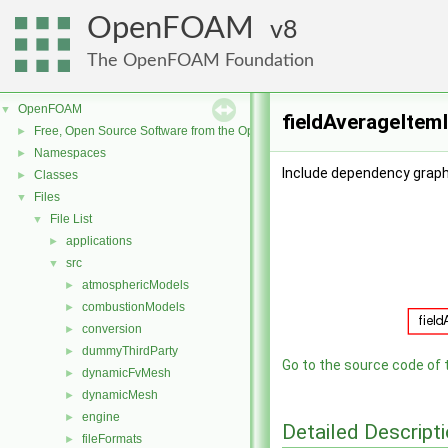
OpenFOAM
8
The OpenFOAM Foundation
OpenFOAM
▼
fieldAverageItemI
Free, Open Source Software from the OpenFOAM Foundation
►
Namespaces
►
Include dependency graph 
Classes
►
Files
▼
File List
▼
applications
►
src
▼
atmosphericModels
►
combustionModels
►
conversion
►
dummyThirdParty
►
Go to the source code of th
dynamicFvMesh
►
dynamicMesh
►
engine
►
Detailed Descript
fileFormats
►