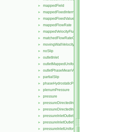
mappedField
►
mappedFixedInternalValue
►
mappedFixedValue
►
mappedFlowRate
►
mappedVelocityFluxFixedValue
►
matchedFlowRateOutletVelocity
►
movingWallVelocity
►
noSlip
►
outletInlet
►
outletMappedUniformInlet
►
outletPhaseMeanVelocity
►
partialSlip
►
phaseHydrostaticPressure
►
plenumPressure
►
pressure
►
pressureDirectedInletOutletVelocity
►
pressureDirectedInletVelocity
►
pressureInletOutletParSlipVelocity
►
pressureInletOutletVelocity
►
pressureInletUniformVelocity
►