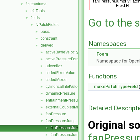
finiteVolume
▼
cfdTools
►
fields
▼
Go to the s
fvPatchFields
▼
basic
►
constraint
►
Namespaces
derived
▼
activeBaffleVelocity
►
Foam
activePressureForceBaffleVelocity
►
Namespace for Ope
advective
►
codedFixedValue
►
Functions
codedMixed
►
makePatchTypeField
(
cylindricalInletVelocity
►
dynamicPressure
►
entrainmentPressure
►
Detailed Descript
externalCoupledMixed
►
fanPressure
►
fanPressureJump
Original so
▼
fanPressureJumpFvPatchScalarField.C
►
fanPressu
fanPressureJumpFvPatchScalarField.H
►