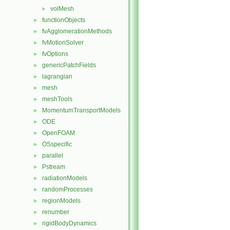
volMesh
►
functionObjects
►
fvAgglomerationMethods
►
fvMotionSolver
►
fvOptions
►
genericPatchFields
►
lagrangian
►
mesh
►
meshTools
►
MomentumTransportModels
►
ODE
►
OpenFOAM
►
OSspecific
►
parallel
►
Pstream
►
radiationModels
►
randomProcesses
►
regionModels
►
renumber
►
rigidBodyDynamics
►