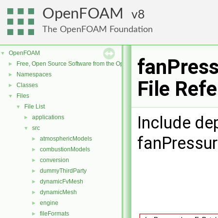
OpenFOAM
8
The OpenFOAM Foundation
OpenFOAM
▼
fanPres
Free, Open Source Software from the OpenFOAM Foundation
►
Namespaces
►
File Ref
Classes
►
Files
▼
File List
▼
Include de
applications
►
src
▼
fanPressu
atmosphericModels
►
combustionModels
►
conversion
►
dummyThirdParty
►
dynamicFvMesh
►
dynamicMesh
►
engine
►
fileFormats
►