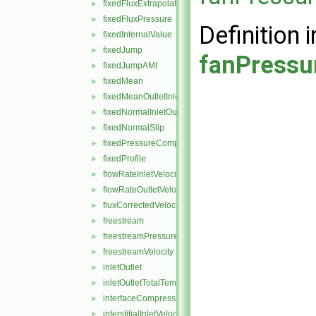
fixedFluxExtrapolatedPressure
►
fixedFluxPressure
►
Definition i
fixedInternalValue
►
fixedJump
►
fanPressu
fixedJumpAMI
►
fixedMean
►
fixedMeanOutletInlet
►
fixedNormalInletOutletVelocity
►
fixedNormalSlip
►
fixedPressureCompressibleDensity
►
fixedProfile
►
flowRateInletVelocity
►
flowRateOutletVelocity
►
fluxCorrectedVelocity
►
freestream
►
freestreamPressure
►
freestreamVelocity
►
inletOutlet
►
inletOutletTotalTemperature
►
interfaceCompression
►
interstitialInletVelocity
►