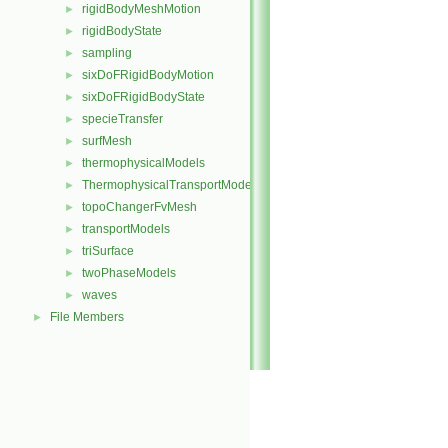
rigidBodyMeshMotion
►
rigidBodyState
►
sampling
►
sixDoFRigidBodyMotion
►
sixDoFRigidBodyState
►
specieTransfer
►
surfMesh
►
thermophysicalModels
►
ThermophysicalTransportModels
►
topoChangerFvMesh
►
transportModels
►
triSurface
►
twoPhaseModels
►
waves
►
File Members
►