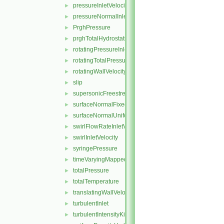
pressureInletVelocity
►
pressureNormalInletOutletVelocity
►
PrghPressure
►
prghTotalHydrostaticPressure
►
rotatingPressureInletOutletVelocity
►
rotatingTotalPressure
►
rotatingWallVelocity
►
slip
►
supersonicFreestream
►
surfaceNormalFixedValue
►
surfaceNormalUniformFixedValue
►
swirlFlowRateInletVelocity
►
swirlInletVelocity
►
syringePressure
►
timeVaryingMappedFixedValue
►
totalPressure
►
totalTemperature
►
translatingWallVelocity
►
turbulentInlet
►
turbulentIntensityKineticEnergyInlet
►