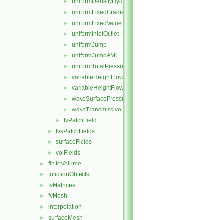
uniformDensityHydrostaticPressure
►
uniformFixedGradient
►
uniformFixedValue
►
uniformInletOutlet
►
uniformJump
►
uniformJumpAMI
►
uniformTotalPressure
►
variableHeightFlowRate
►
variableHeightFlowRateInletVelocity
►
waveSurfacePressure
►
waveTransmissive
►
fvPatchField
►
fvsPatchFields
►
surfaceFields
►
volFields
►
finiteVolume
►
functionObjects
►
fvMatrices
►
fvMesh
►
interpolation
►
surfaceMesh
►