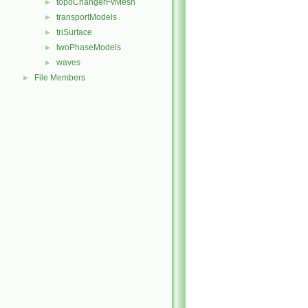
topoChangerFvMesh
►
transportModels
►
triSurface
►
twoPhaseModels
►
waves
►
File Members
►