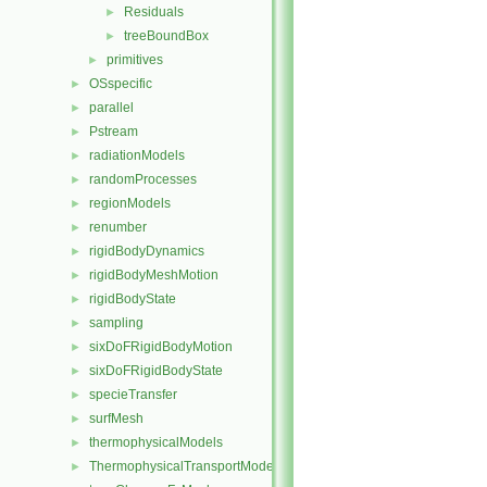
Residuals
►
treeBoundBox
►
primitives
►
OSspecific
►
parallel
►
Pstream
►
radiationModels
►
randomProcesses
►
regionModels
►
renumber
►
rigidBodyDynamics
►
rigidBodyMeshMotion
►
rigidBodyState
►
sampling
►
sixDoFRigidBodyMotion
►
sixDoFRigidBodyState
►
specieTransfer
►
surfMesh
►
thermophysicalModels
►
ThermophysicalTransportModels
►