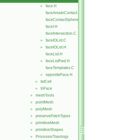
face.H
►
faceAreaInContact.C
faceContactSphere.C
faceI.H
faceIntersection.C
faceIOList.C
►
faceIOList.H
►
faceList.H
faceListFwd.H
►
faceTemplates.C
oppositeFace.H
►
tetCell
►
triFace
►
meshTools
►
pointMesh
►
polyMesh
►
preservePatchTypes
►
primitiveMesh
►
primitiveShapes
►
ProcessorTopology
►