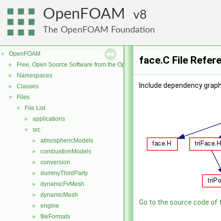
OpenFOAM
8
The OpenFOAM Foundation
OpenFOAM
▼
face.C File Refer
Free, Open Source Software from the OpenFOAM Foundation
►
Namespaces
►
Include dependency graph 
Classes
►
Files
▼
File List
▼
applications
►
src
▼
atmosphericModels
►
combustionModels
►
conversion
►
dummyThirdParty
►
dynamicFvMesh
►
dynamicMesh
►
Go to the source code of th
engine
►
fileFormats
►