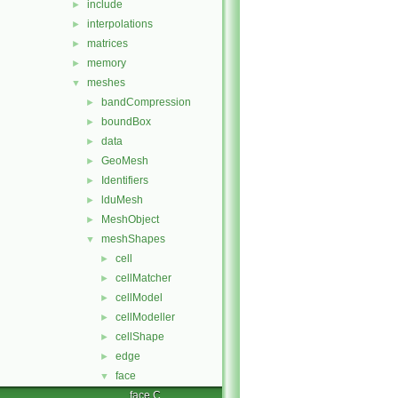
include
►
interpolations
►
matrices
►
memory
►
meshes
▼
bandCompression
►
boundBox
►
data
►
GeoMesh
►
Identifiers
►
lduMesh
►
MeshObject
►
meshShapes
▼
cell
►
cellMatcher
►
cellModel
►
cellModeller
►
cellShape
►
edge
►
face
▼
face.C