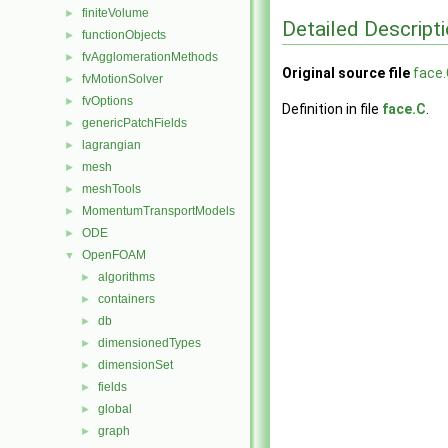
finiteVolume
►
Detailed Descript
functionObjects
►
fvAgglomerationMethods
►
Original source file
face.
fvMotionSolver
►
fvOptions
►
Definition in file
face.C
.
genericPatchFields
►
lagrangian
►
mesh
►
meshTools
►
MomentumTransportModels
►
ODE
►
OpenFOAM
▼
algorithms
►
containers
►
db
►
dimensionedTypes
►
dimensionSet
►
fields
►
global
►
graph
►