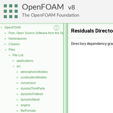
OpenFOAM
8
The OpenFOAM Foundation
OpenFOAM
▼
Residuals Direct
Free, Open Source Software from the OpenFOAM Foundation
►
Namespaces
►
Directory dependency grap
Classes
►
Files
▼
File List
▼
applications
►
src
▼
atmosphericModels
►
combustionModels
►
conversion
►
dummyThirdParty
►
dynamicFvMesh
►
dynamicMesh
►
engine
►
fileFormats
►