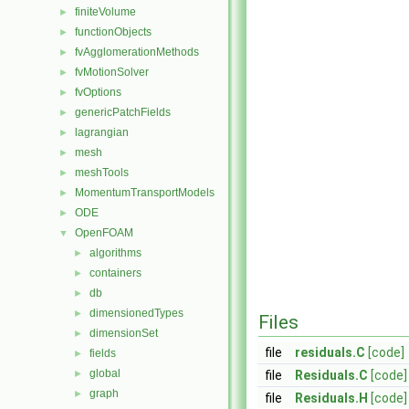
finiteVolume
►
functionObjects
►
fvAgglomerationMethods
►
fvMotionSolver
►
fvOptions
►
genericPatchFields
►
lagrangian
►
mesh
►
meshTools
►
MomentumTransportModels
►
ODE
►
OpenFOAM
▼
algorithms
►
containers
►
db
►
dimensionedTypes
►
Files
dimensionSet
►
file
residuals.C
[code]
fields
►
global
►
file
Residuals.C
[code]
graph
►
file
Residuals.H
[code]