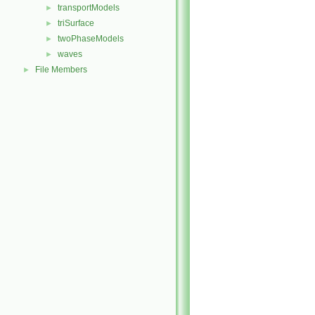
transportModels
►
triSurface
►
twoPhaseModels
►
waves
►
File Members
►