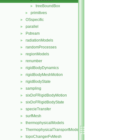
treeBoundBox
►
primitives
►
OSspecific
►
parallel
►
Pstream
►
radiationModels
►
randomProcesses
►
regionModels
►
renumber
►
rigidBodyDynamics
►
rigidBodyMeshMotion
►
rigidBodyState
►
sampling
►
sixDoFRigidBodyMotion
►
sixDoFRigidBodyState
►
specieTransfer
►
surfMesh
►
thermophysicalModels
►
ThermophysicalTransportModels
►
topoChangerFvMesh
►