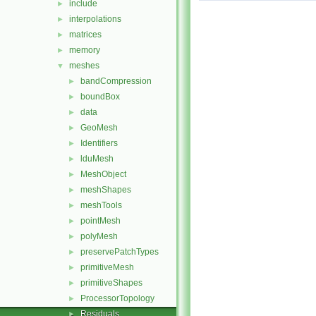
include
►
interpolations
►
matrices
►
memory
►
meshes
▼
bandCompression
►
boundBox
►
data
►
GeoMesh
►
Identifiers
►
lduMesh
►
MeshObject
►
meshShapes
►
meshTools
►
pointMesh
►
polyMesh
►
preservePatchTypes
►
primitiveMesh
►
primitiveShapes
►
ProcessorTopology
►
Residuals
►