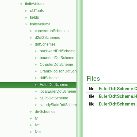
finiteVolume
▼
cfdTools
►
fields
►
finiteVolume
▼
convectionSchemes
►
d2dt2Schemes
►
ddtSchemes
▼
backwardDdtScheme
►
boundedDdtScheme
►
CoEulerDdtScheme
►
CrankNicolsonDdtScheme
►
Files
ddtScheme
►
EulerDdtScheme
►
file
EulerDdtScheme.
localEulerDdtScheme
►
file
EulerDdtScheme.
SLTSDdtScheme
►
file
EulerDdtSchemes
steadyStateDdtScheme
►
divSchemes
►
fv
►
fvc
►
fvm
►