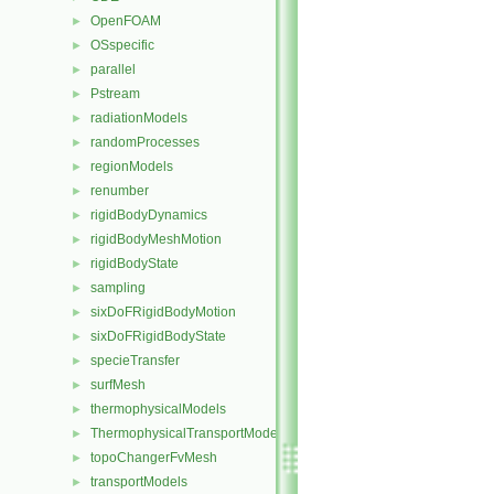
OpenFOAM
►
OSspecific
►
parallel
►
Pstream
►
radiationModels
►
randomProcesses
►
regionModels
►
renumber
►
rigidBodyDynamics
►
rigidBodyMeshMotion
►
rigidBodyState
►
sampling
►
sixDoFRigidBodyMotion
►
sixDoFRigidBodyState
►
specieTransfer
►
surfMesh
►
thermophysicalModels
►
ThermophysicalTransportModels
►
topoChangerFvMesh
►
transportModels
►