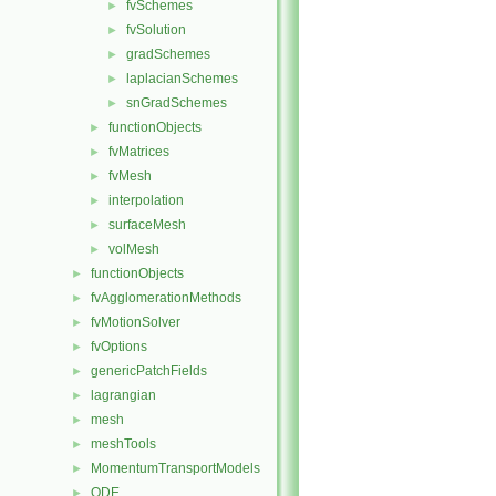
fvSchemes
►
fvSolution
►
gradSchemes
►
laplacianSchemes
►
snGradSchemes
►
functionObjects
►
fvMatrices
►
fvMesh
►
interpolation
►
surfaceMesh
►
volMesh
►
functionObjects
►
fvAgglomerationMethods
►
fvMotionSolver
►
fvOptions
►
genericPatchFields
►
lagrangian
►
mesh
►
meshTools
►
MomentumTransportModels
►
ODE
►