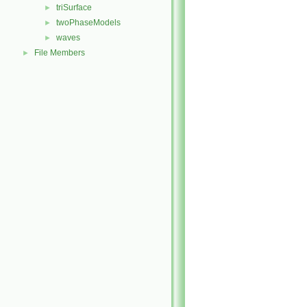
triSurface
►
twoPhaseModels
►
waves
►
File Members
►