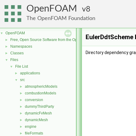
OpenFOAM
8
The OpenFOAM Foundation
OpenFOAM
▼
EulerDdtScheme 
Free, Open Source Software from the OpenFOAM Foundation
►
Namespaces
►
Directory dependency gra
Classes
►
Files
▼
File List
▼
applications
►
src
▼
atmosphericModels
►
combustionModels
►
conversion
►
dummyThirdParty
►
dynamicFvMesh
►
dynamicMesh
►
engine
►
fileFormats
►