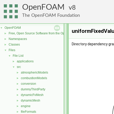
OpenFOAM
8
The OpenFOAM Foundation
OpenFOAM
▼
uniformFixedValu
Free, Open Source Software from the OpenFOAM Foundation
►
Namespaces
►
Directory dependency gra
Classes
►
Files
▼
File List
▼
applications
►
src
▼
atmosphericModels
►
combustionModels
►
conversion
►
dummyThirdParty
►
dynamicFvMesh
►
dynamicMesh
►
engine
►
fileFormats
►