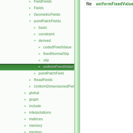
FieldFields
►
file
uniformFixedValue
Fields
►
GeometricFields
►
pointPatchFields
▼
basic
►
constraint
►
derived
▼
codedFixedValue
►
fixedNormalSlip
►
slip
►
uniformFixedValue
►
pointPatchField
►
ReadFields
►
UniformDimensionedFields
►
global
►
graph
►
include
►
interpolations
►
matrices
►
memory
►
meshes
►