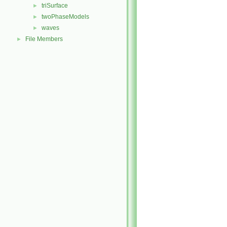
triSurface
►
twoPhaseModels
►
waves
►
File Members
►