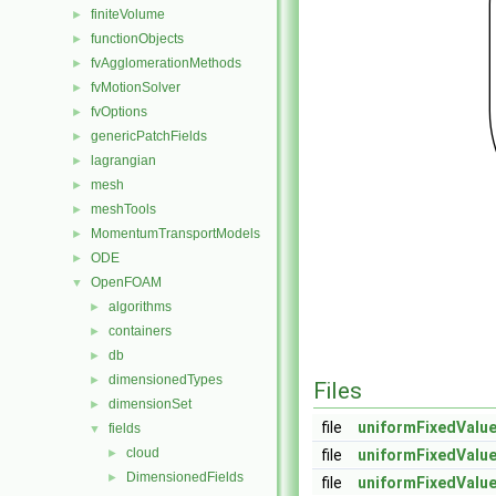
finiteVolume
►
functionObjects
►
fvAgglomerationMethods
►
fvMotionSolver
►
fvOptions
►
genericPatchFields
►
lagrangian
►
mesh
►
meshTools
►
MomentumTransportModels
►
ODE
►
OpenFOAM
▼
algorithms
►
containers
►
db
►
dimensionedTypes
►
Files
dimensionSet
►
file
uniformFixedValue
fields
▼
cloud
►
file
uniformFixedValue
DimensionedFields
►
file
uniformFixedValue