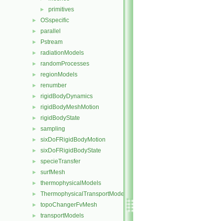
primitives
►
OSspecific
►
parallel
►
Pstream
►
radiationModels
►
randomProcesses
►
regionModels
►
renumber
►
rigidBodyDynamics
►
rigidBodyMeshMotion
►
rigidBodyState
►
sampling
►
sixDoFRigidBodyMotion
►
sixDoFRigidBodyState
►
specieTransfer
►
surfMesh
►
thermophysicalModels
►
ThermophysicalTransportModels
►
topoChangerFvMesh
►
transportModels
►