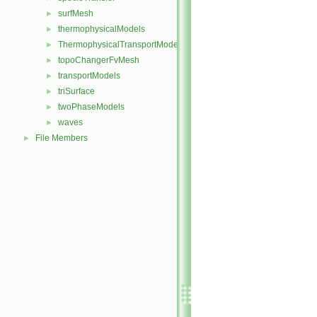
surfMesh
►
thermophysicalModels
►
ThermophysicalTransportModels
►
topoChangerFvMesh
►
transportModels
►
triSurface
►
twoPhaseModels
►
waves
►
File Members
►