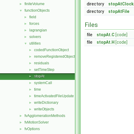
directory
stopAtCloc
finiteVolume
►
functionObjects
▼
directory
stopAtFile
field
►
Files
forces
►
lagrangian
►
file
stopAt.C
[code]
solvers
►
file
stopAt.H
[code]
utilities
▼
codedFunctionObject
►
removeRegisteredObject
►
residuals
►
setTimeStep
►
stopAt
►
systemCall
►
time
►
timeActivatedFileUpdate
►
writeDictionary
►
writeObjects
►
fvAgglomerationMethods
►
fvMotionSolver
►
fvOptions
►