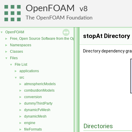
OpenFOAM
8
The OpenFOAM Foundation
OpenFOAM
▼
stopAt Directory
Free, Open Source Software from the OpenFOAM Foundation
►
Namespaces
►
Directory dependency gra
Classes
►
Files
▼
File List
▼
applications
►
src
▼
atmosphericModels
►
combustionModels
►
conversion
►
dummyThirdParty
►
dynamicFvMesh
►
dynamicMesh
►
engine
►
Directories
fileFormats
►