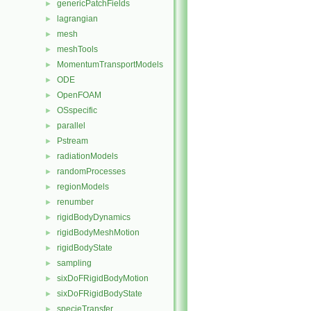
genericPatchFields
►
lagrangian
►
mesh
►
meshTools
►
MomentumTransportModels
►
ODE
►
OpenFOAM
►
OSspecific
►
parallel
►
Pstream
►
radiationModels
►
randomProcesses
►
regionModels
►
renumber
►
rigidBodyDynamics
►
rigidBodyMeshMotion
►
rigidBodyState
►
sampling
►
sixDoFRigidBodyMotion
►
sixDoFRigidBodyState
►
specieTransfer
►