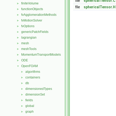
file
sphericalTensor.C
finiteVolume
►
file
sphericalTensor.H
functionObjects
►
fvAgglomerationMethods
►
fvMotionSolver
►
fvOptions
►
genericPatchFields
►
lagrangian
►
mesh
►
meshTools
►
MomentumTransportModels
►
ODE
►
OpenFOAM
▼
algorithms
►
containers
►
db
►
dimensionedTypes
►
dimensionSet
►
fields
►
global
►
graph
►