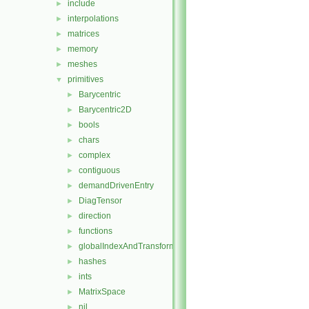
include
►
interpolations
►
matrices
►
memory
►
meshes
►
primitives
▼
Barycentric
►
Barycentric2D
►
bools
►
chars
►
complex
►
contiguous
►
demandDrivenEntry
►
DiagTensor
►
direction
►
functions
►
globalIndexAndTransform
►
hashes
►
ints
►
MatrixSpace
►
nil
►