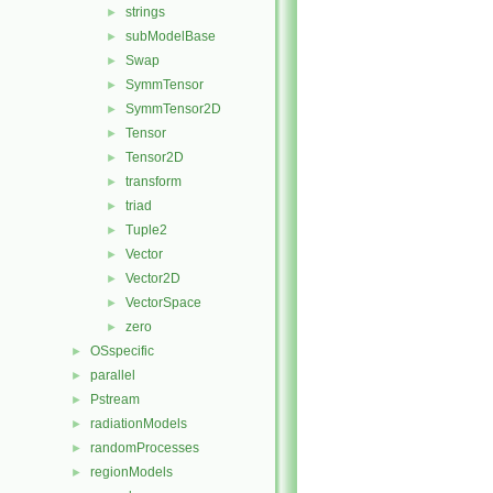
strings
►
subModelBase
►
Swap
►
SymmTensor
►
SymmTensor2D
►
Tensor
►
Tensor2D
►
transform
►
triad
►
Tuple2
►
Vector
►
Vector2D
►
VectorSpace
►
zero
►
OSspecific
►
parallel
►
Pstream
►
radiationModels
►
randomProcesses
►
regionModels
►