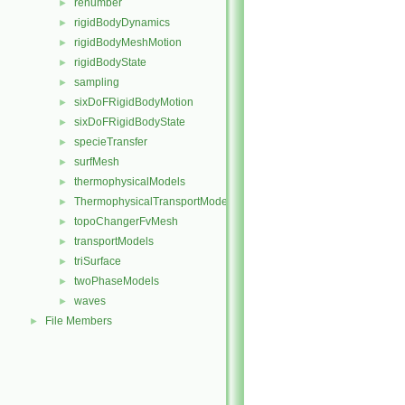
renumber
►
rigidBodyDynamics
►
rigidBodyMeshMotion
►
rigidBodyState
►
sampling
►
sixDoFRigidBodyMotion
►
sixDoFRigidBodyState
►
specieTransfer
►
surfMesh
►
thermophysicalModels
►
ThermophysicalTransportModels
►
topoChangerFvMesh
►
transportModels
►
triSurface
►
twoPhaseModels
►
waves
►
File Members
►