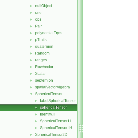
nullObject
►
one
►
ops
►
Pair
►
polynomialEqns
►
pTraits
►
quaternion
►
Random
►
ranges
►
RowVector
►
Scalar
►
septernion
►
spatialVectorAlgebra
►
SphericalTensor
▼
labelSphericalTensor
►
sphericalTensor
►
Identity.H
►
SphericalTensor.H
►
SphericalTensorI.H
►
SphericalTensor2D
►