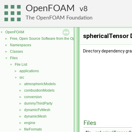
OpenFOAM
8
The OpenFOAM Foundation
OpenFOAM
▼
sphericalTensor 
Free, Open Source Software from the OpenFOAM Foundation
►
Namespaces
►
Directory dependency gra
Classes
►
Files
▼
File List
▼
applications
►
src
▼
atmosphericModels
►
combustionModels
►
conversion
►
dummyThirdParty
►
dynamicFvMesh
►
dynamicMesh
►
Files
engine
►
fileFormats
►