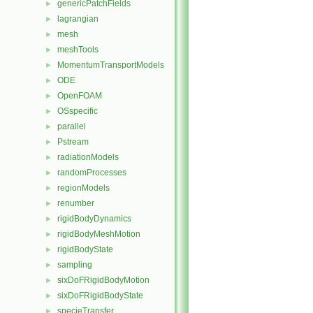
genericPatchFields
►
lagrangian
►
mesh
►
meshTools
►
MomentumTransportModels
►
ODE
►
OpenFOAM
►
OSspecific
►
parallel
►
Pstream
►
radiationModels
►
randomProcesses
►
regionModels
►
renumber
►
rigidBodyDynamics
►
rigidBodyMeshMotion
►
rigidBodyState
►
sampling
►
sixDoFRigidBodyMotion
►
sixDoFRigidBodyState
►
specieTransfer
►