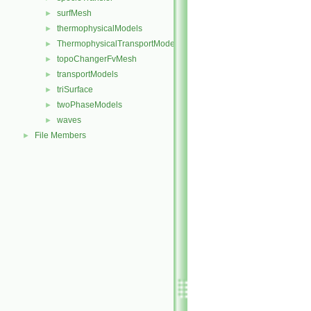
surfMesh
►
thermophysicalModels
►
ThermophysicalTransportModels
►
topoChangerFvMesh
►
transportModels
►
triSurface
►
twoPhaseModels
►
waves
►
File Members
►