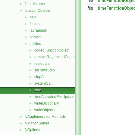
file
timeFunctionObjec
finiteVolume
►
file
timeFunctionObjec
functionObjects
▼
field
►
forces
►
lagrangian
►
solvers
►
utilities
▼
codedFunctionObject
►
removeRegisteredObject
►
residuals
►
setTimeStep
►
stopAt
►
systemCall
►
time
►
timeActivatedFileUpdate
►
writeDictionary
►
writeObjects
►
fvAgglomerationMethods
►
fvMotionSolver
►
fvOptions
►