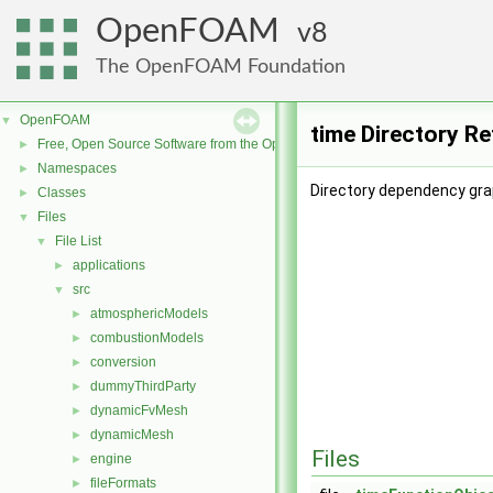
OpenFOAM
8
The OpenFOAM Foundation
OpenFOAM
▼
time Directory R
Free, Open Source Software from the OpenFOAM Foundation
►
Namespaces
►
Directory dependency grap
Classes
►
Files
▼
File List
▼
applications
►
src
▼
atmosphericModels
►
combustionModels
►
conversion
►
dummyThirdParty
►
dynamicFvMesh
►
dynamicMesh
►
Files
engine
►
fileFormats
►