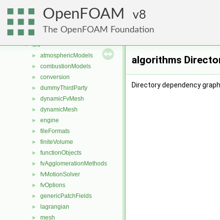
Classes
►
OpenFOAM
Files
8
▼
File List
▼
The OpenFOAM Foundation
applications
►
src
▼
atmosphericModels
►
algorithms Directo
combustionModels
►
conversion
►
Directory dependency graph 
dummyThirdParty
►
dynamicFvMesh
►
dynamicMesh
►
engine
►
fileFormats
►
finiteVolume
►
functionObjects
►
fvAgglomerationMethods
►
fvMotionSolver
►
fvOptions
►
genericPatchFields
►
lagrangian
►
mesh
►