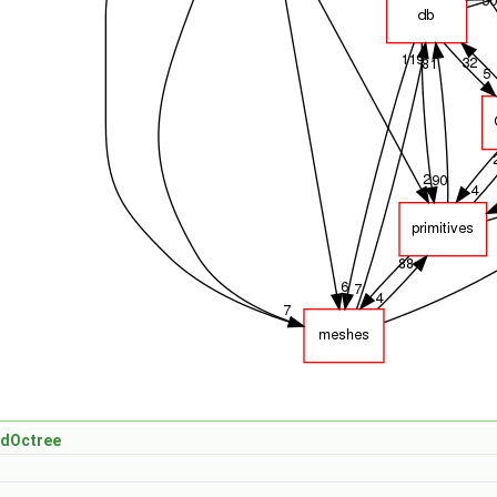
edOctree