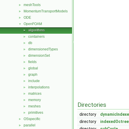
meshTools
►
MomentumTransportModels
►
ODE
►
OpenFOAM
▼
algorithms
►
containers
►
db
►
dimensionedTypes
►
dimensionSet
►
fields
►
global
►
graph
►
include
►
interpolations
►
matrices
►
memory
►
Directories
meshes
►
primitives
►
directory
dynamicIndex
OSspecific
►
directory
indexedOctree
parallel
►
directory
subCycle