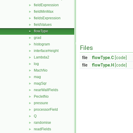
fieldExpression
►
fieldMinMax
►
fieldsExpression
►
fieldValues
►
flowType
►
grad
►
histogram
►
Files
interfaceHeight
►
Lambda2
file
flowType.C
[code]
►
log
►
file
flowType.H
[code]
MachNo
►
mag
►
magSqr
►
nearWallFields
►
PecletNo
►
pressure
►
processorField
►
Q
►
randomise
►
readFields
►