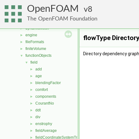
combustionModels
►
OpenFOAM
conversion
8
►
dummyThirdParty
►
The OpenFOAM Foundation
dynamicFvMesh
►
dynamicMesh
►
engine
►
flowType Director
fileFormats
►
finiteVolume
►
Directory dependency graph
functionObjects
▼
field
▼
add
►
age
►
blendingFactor
►
comfort
►
components
►
CourantNo
►
ddt
►
div
►
enstrophy
►
fieldAverage
►
fieldCoordinateSystemTransform
►