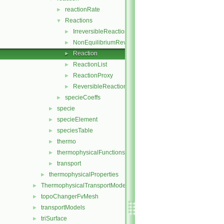
reactionRate
►
Reactions
▼
IrreversibleReaction
►
NonEquilibriumReversibleReaction
►
Reaction
►
ReactionList
►
ReactionProxy
►
ReversibleReaction
►
specieCoeffs
►
specie
►
specieElement
►
speciesTable
►
thermo
►
thermophysicalFunctions
►
transport
►
thermophysicalProperties
►
ThermophysicalTransportModels
►
topoChangerFvMesh
►
transportModels
►
triSurface
►