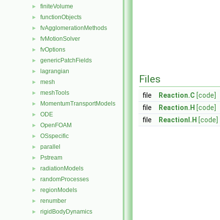
finiteVolume
►
functionObjects
►
fvAgglomerationMethods
►
fvMotionSolver
►
fvOptions
►
genericPatchFields
►
lagrangian
►
Files
mesh
►
meshTools
►
file
Reaction.C
[code]
MomentumTransportModels
►
file
Reaction.H
[code]
ODE
►
file
ReactionI.H
[code]
OpenFOAM
►
OSspecific
►
parallel
►
Pstream
►
radiationModels
►
randomProcesses
►
regionModels
►
renumber
►
rigidBodyDynamics
►