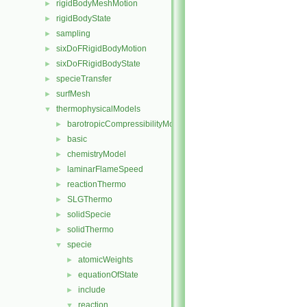
rigidBodyMeshMotion
►
rigidBodyState
►
sampling
►
sixDoFRigidBodyMotion
►
sixDoFRigidBodyState
►
specieTransfer
►
surfMesh
►
thermophysicalModels
▼
barotropicCompressibilityModel
►
basic
►
chemistryModel
►
laminarFlameSpeed
►
reactionThermo
►
SLGThermo
►
solidSpecie
►
solidThermo
►
specie
▼
atomicWeights
►
equationOfState
►
include
►
reaction
▼