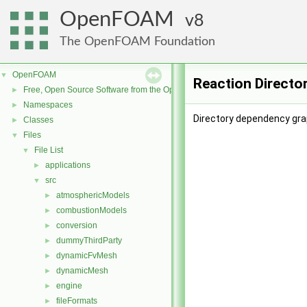
OpenFOAM
8
The OpenFOAM Foundation
OpenFOAM
▼
Reaction Directo
Free, Open Source Software from the OpenFOAM Foundation
►
Namespaces
►
Directory dependency gra
Classes
►
Files
▼
File List
▼
applications
►
src
▼
atmosphericModels
►
combustionModels
►
conversion
►
dummyThirdParty
►
dynamicFvMesh
►
dynamicMesh
►
engine
►
fileFormats
►