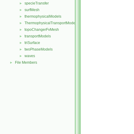
specieTransfer
►
surfMesh
►
thermophysicalModels
►
ThermophysicalTransportModels
►
topoChangerFvMesh
►
transportModels
►
triSurface
►
twoPhaseModels
►
waves
►
File Members
►