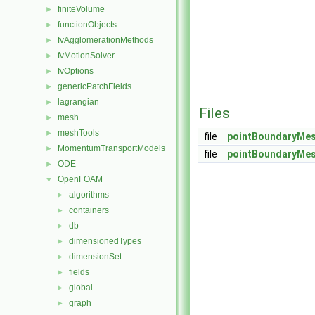
finiteVolume
►
functionObjects
►
fvAgglomerationMethods
►
fvMotionSolver
►
fvOptions
►
genericPatchFields
►
lagrangian
►
Files
mesh
►
meshTools
►
file
pointBoundaryMe
MomentumTransportModels
►
file
pointBoundaryMe
ODE
►
OpenFOAM
▼
algorithms
►
containers
►
db
►
dimensionedTypes
►
dimensionSet
►
fields
►
global
►
graph
►