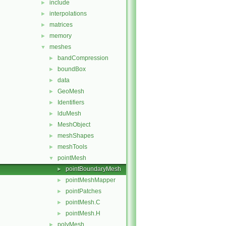
include
►
interpolations
►
matrices
►
memory
►
meshes
▼
bandCompression
►
boundBox
►
data
►
GeoMesh
►
Identifiers
►
lduMesh
►
MeshObject
►
meshShapes
►
meshTools
►
pointMesh
▼
pointBoundaryMesh
►
pointMeshMapper
►
pointPatches
►
pointMesh.C
►
pointMesh.H
►
polyMesh
►