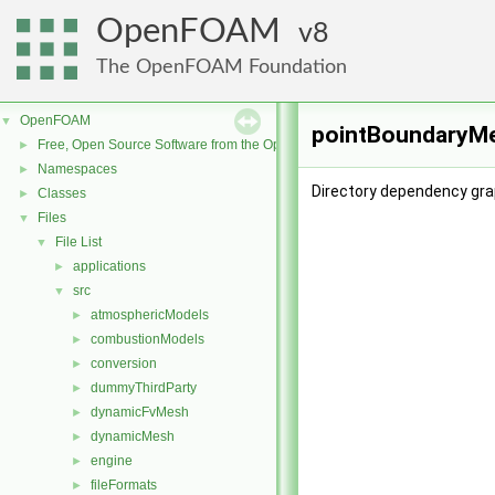
OpenFOAM
8
The OpenFOAM Foundation
OpenFOAM
▼
pointBoundaryMe
Free, Open Source Software from the OpenFOAM Foundation
►
Namespaces
►
Directory dependency gr
Classes
►
Files
▼
File List
▼
applications
►
src
▼
atmosphericModels
►
combustionModels
►
conversion
►
dummyThirdParty
►
dynamicFvMesh
►
dynamicMesh
►
engine
►
fileFormats
►