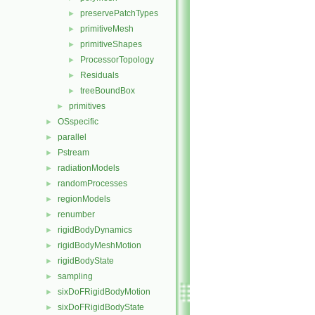
preservePatchTypes
►
primitiveMesh
►
primitiveShapes
►
ProcessorTopology
►
Residuals
►
treeBoundBox
►
primitives
►
OSspecific
►
parallel
►
Pstream
►
radiationModels
►
randomProcesses
►
regionModels
►
renumber
►
rigidBodyDynamics
►
rigidBodyMeshMotion
►
rigidBodyState
►
sampling
►
sixDoFRigidBodyMotion
►
sixDoFRigidBodyState
►