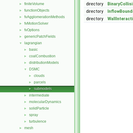
directory
BinaryColli
finiteVolume
►
functionObjects
►
directory
InflowBound
fvAgglomerationMethods
►
directory
WallInterac
fvMotionSolver
►
fvOptions
►
genericPatchFields
►
lagrangian
▼
basic
►
coalCombustion
►
distributionModels
►
DSMC
▼
clouds
►
parcels
►
submodels
►
intermediate
►
molecularDynamics
►
solidParticle
►
spray
►
turbulence
►
mesh
►