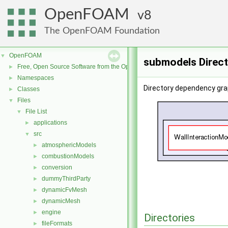
OpenFOAM
8
The OpenFOAM Foundation
OpenFOAM
▼
submodels Direc
Free, Open Source Software from the OpenFOAM Foundation
►
Namespaces
►
Directory dependency gra
Classes
►
Files
▼
File List
▼
applications
►
src
▼
atmosphericModels
►
combustionModels
►
conversion
►
dummyThirdParty
►
dynamicFvMesh
►
dynamicMesh
►
engine
►
Directories
fileFormats
►