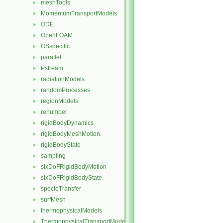
meshTools
►
MomentumTransportModels
►
ODE
►
OpenFOAM
►
OSspecific
►
parallel
►
Pstream
►
radiationModels
►
randomProcesses
►
regionModels
►
renumber
►
rigidBodyDynamics
►
rigidBodyMeshMotion
►
rigidBodyState
►
sampling
►
sixDoFRigidBodyMotion
►
sixDoFRigidBodyState
►
specieTransfer
►
surfMesh
►
thermophysicalModels
►
ThermophysicalTransportModels
►