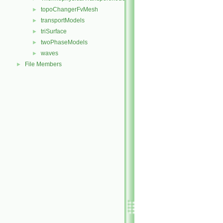
topoChangerFvMesh
►
transportModels
►
triSurface
►
twoPhaseModels
►
waves
►
File Members
►