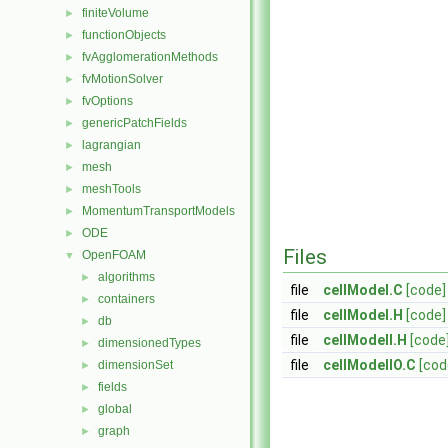
finiteVolume
►
functionObjects
►
fvAgglomerationMethods
►
fvMotionSolver
►
fvOptions
►
genericPatchFields
►
lagrangian
►
mesh
►
meshTools
►
MomentumTransportModels
►
ODE
►
Files
OpenFOAM
▼
algorithms
►
file
cellModel.C
[code]
containers
►
file
cellModel.H
[code]
db
►
file
cellModelI.H
[code
dimensionedTypes
►
file
cellModelIO.C
[cod
dimensionSet
►
fields
►
global
►
graph
►