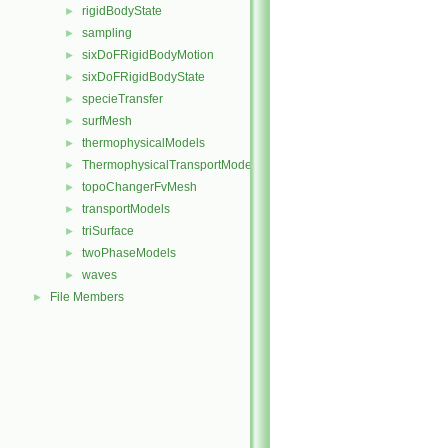
rigidBodyState
►
sampling
►
sixDoFRigidBodyMotion
►
sixDoFRigidBodyState
►
specieTransfer
►
surfMesh
►
thermophysicalModels
►
ThermophysicalTransportModels
►
topoChangerFvMesh
►
transportModels
►
triSurface
►
twoPhaseModels
►
waves
►
File Members
►