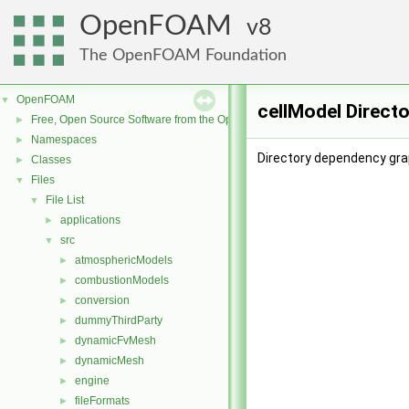
OpenFOAM
8
The OpenFOAM Foundation
OpenFOAM
▼
cellModel Direct
Free, Open Source Software from the OpenFOAM Foundation
►
Namespaces
►
Directory dependency grap
Classes
►
Files
▼
File List
▼
applications
►
src
▼
atmosphericModels
►
combustionModels
►
conversion
►
dummyThirdParty
►
dynamicFvMesh
►
dynamicMesh
►
engine
►
fileFormats
►