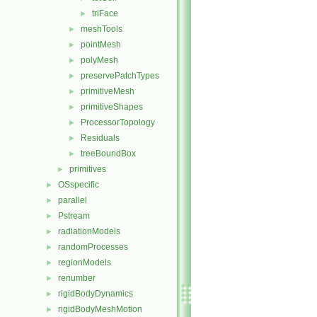
triFace
►
meshTools
►
pointMesh
►
polyMesh
►
preservePatchTypes
►
primitiveMesh
►
primitiveShapes
►
ProcessorTopology
►
Residuals
►
treeBoundBox
►
primitives
►
OSspecific
►
parallel
►
Pstream
►
radiationModels
►
randomProcesses
►
regionModels
►
renumber
►
rigidBodyDynamics
►
rigidBodyMeshMotion
►