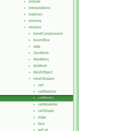
include
►
interpolations
►
matrices
►
memory
►
meshes
▼
bandCompression
►
boundBox
►
data
►
GeoMesh
►
Identifiers
►
lduMesh
►
MeshObject
►
meshShapes
▼
cell
►
cellMatcher
►
cellModel
►
cellModeller
►
cellShape
►
edge
►
face
►
tetCell
►