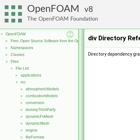
OpenFOAM
8
The OpenFOAM Foundation
OpenFOAM
▼
div Directory Re
Free, Open Source Software from the OpenFOAM Foundation
►
Namespaces
►
Directory dependency grap
Classes
►
Files
▼
File List
▼
applications
►
src
▼
atmosphericModels
►
combustionModels
►
conversion
►
dummyThirdParty
►
dynamicFvMesh
►
dynamicMesh
►
engine
►
fileFormats
►