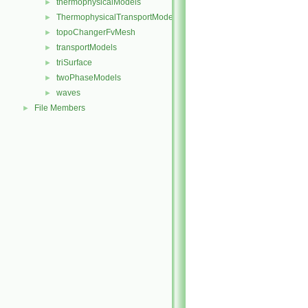
thermophysicalModels
►
ThermophysicalTransportModels
►
topoChangerFvMesh
►
transportModels
►
triSurface
►
twoPhaseModels
►
waves
►
File Members
►