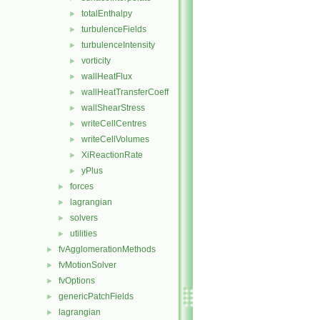
totalEnthalpy
►
turbulenceFields
►
turbulenceIntensity
►
vorticity
►
wallHeatFlux
►
wallHeatTransferCoeff
►
wallShearStress
►
writeCellCentres
►
writeCellVolumes
►
XiReactionRate
►
yPlus
►
forces
►
lagrangian
►
solvers
►
utilities
►
fvAgglomerationMethods
►
fvMotionSolver
►
fvOptions
►
genericPatchFields
►
lagrangian
►