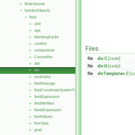
finiteVolume
►
functionObjects
▼
field
▼
add
►
age
►
blendingFactor
►
comfort
►
Files
components
►
CourantNo
►
file
div.C
[code]
ddt
►
file
div.H
[code]
div
►
file
divTemplates.C
[c
enstrophy
►
fieldAverage
►
fieldCoordinateSystemTransform
►
fieldExpression
►
fieldMinMax
►
fieldsExpression
►
fieldValues
►
flowType
►
grad
►