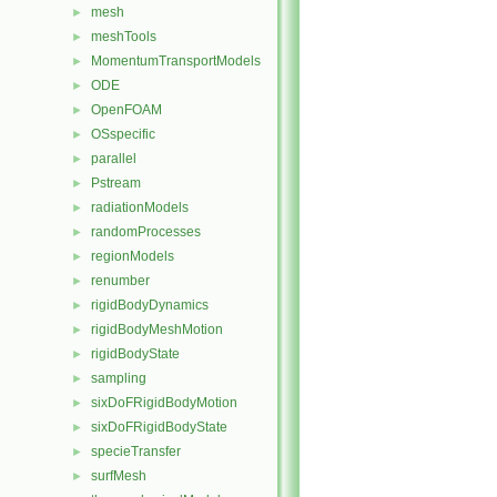
mesh
►
meshTools
►
MomentumTransportModels
►
ODE
►
OpenFOAM
►
OSspecific
►
parallel
►
Pstream
►
radiationModels
►
randomProcesses
►
regionModels
►
renumber
►
rigidBodyDynamics
►
rigidBodyMeshMotion
►
rigidBodyState
►
sampling
►
sixDoFRigidBodyMotion
►
sixDoFRigidBodyState
►
specieTransfer
►
surfMesh
►