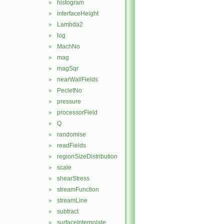
histogram
►
interfaceHeight
►
Lambda2
►
log
►
MachNo
►
mag
►
magSqr
►
nearWallFields
►
PecletNo
►
pressure
►
processorField
►
Q
►
randomise
►
readFields
►
regionSizeDistribution
►
scale
►
shearStress
►
streamFunction
►
streamLine
►
subtract
►
surfaceInterpolate
►