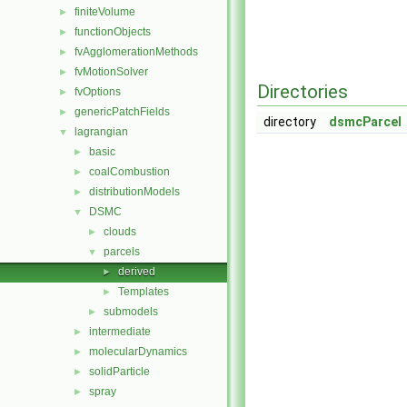
finiteVolume
►
functionObjects
►
fvAgglomerationMethods
►
fvMotionSolver
►
Directories
fvOptions
►
genericPatchFields
►
directory
dsmcParcel
lagrangian
▼
basic
►
coalCombustion
►
distributionModels
►
DSMC
▼
clouds
►
parcels
▼
derived
►
Templates
►
submodels
►
intermediate
►
molecularDynamics
►
solidParticle
►
spray
►