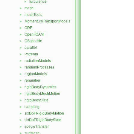
turbulence
►
mesh
►
meshTools
►
MomentumTransportModels
►
ODE
►
OpenFOAM
►
OSspecific
►
parallel
►
Pstream
►
radiationModels
►
randomProcesses
►
regionModels
►
renumber
►
rigidBodyDynamics
►
rigidBodyMeshMotion
►
rigidBodyState
►
sampling
►
sixDoFRigidBodyMotion
►
sixDoFRigidBodyState
►
specieTransfer
►
surfMesh
►