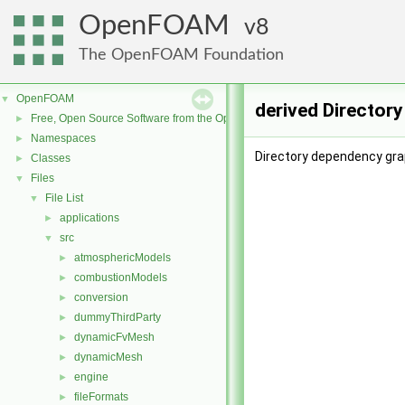
OpenFOAM
8
The OpenFOAM Foundation
OpenFOAM
▼
derived Director
Free, Open Source Software from the OpenFOAM Foundation
►
Namespaces
►
Directory dependency grap
Classes
►
Files
▼
File List
▼
applications
►
src
▼
atmosphericModels
►
combustionModels
►
conversion
►
dummyThirdParty
►
dynamicFvMesh
►
dynamicMesh
►
engine
►
fileFormats
►