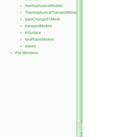
thermophysicalModels
►
ThermophysicalTransportModels
►
topoChangerFvMesh
►
transportModels
►
triSurface
►
twoPhaseModels
►
waves
►
File Members
►