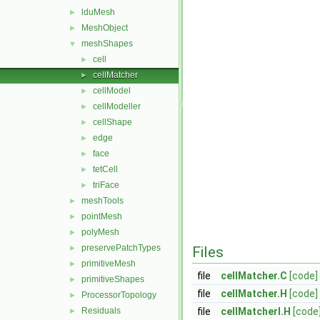
lduMesh
►
MeshObject
►
meshShapes
▼
cell
►
cellMatcher
►
cellModel
►
cellModeller
►
cellShape
►
edge
►
face
►
tetCell
►
triFace
►
meshTools
►
pointMesh
►
polyMesh
►
preservePatchTypes
►
Files
primitiveMesh
►
file
cellMatcher.C
[code]
primitiveShapes
►
file
cellMatcher.H
[code]
ProcessorTopology
►
Residuals
file
cellMatcherI.H
[code
►