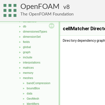
MomentumTransportModels
►
OpenFOAM
ODE
8
►
OpenFOAM
▼
The OpenFOAM Foundation
algorithms
►
containers
►
db
►
cellMatcher Direct
dimensionedTypes
►
dimensionSet
►
Directory dependency graph 
fields
►
global
►
graph
►
include
►
interpolations
►
matrices
►
memory
►
meshes
▼
bandCompression
►
boundBox
►
data
►
GeoMesh
►
Identifiers
►