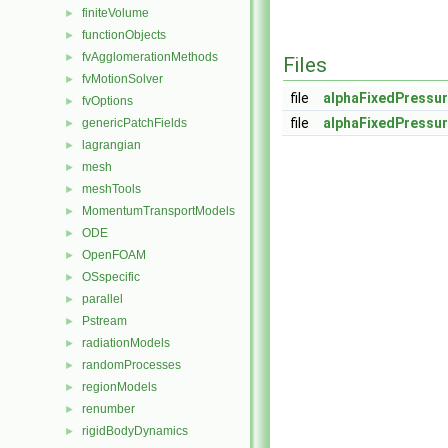
finiteVolume
►
functionObjects
►
fvAgglomerationMethods
►
Files
fvMotionSolver
►
file
alphaFixedPressur
fvOptions
►
file
alphaFixedPressur
genericPatchFields
►
lagrangian
►
mesh
►
meshTools
►
MomentumTransportModels
►
ODE
►
OpenFOAM
►
OSspecific
►
parallel
►
Pstream
►
radiationModels
►
randomProcesses
►
regionModels
►
renumber
►
rigidBodyDynamics
►