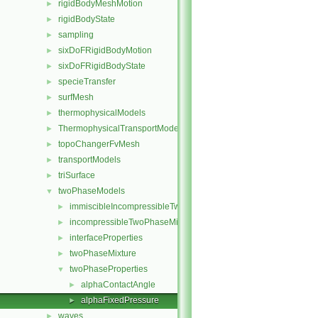
rigidBodyMeshMotion
►
rigidBodyState
►
sampling
►
sixDoFRigidBodyMotion
►
sixDoFRigidBodyState
►
specieTransfer
►
surfMesh
►
thermophysicalModels
►
ThermophysicalTransportModels
►
topoChangerFvMesh
►
transportModels
►
triSurface
►
twoPhaseModels
▼
immiscibleIncompressibleTwoPhaseMixture
►
incompressibleTwoPhaseMixture
►
interfaceProperties
►
twoPhaseMixture
►
twoPhaseProperties
▼
alphaContactAngle
►
alphaFixedPressure
►
waves
►