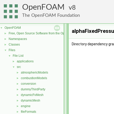
OpenFOAM
8
The OpenFOAM Foundation
OpenFOAM
▼
alphaFixedPressu
Free, Open Source Software from the OpenFOAM Foundation
►
Namespaces
►
Directory dependency gra
Classes
►
Files
▼
File List
▼
applications
►
src
▼
atmosphericModels
►
combustionModels
►
conversion
►
dummyThirdParty
►
dynamicFvMesh
►
dynamicMesh
►
engine
►
fileFormats
►