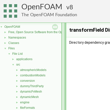
OpenFOAM
8
The OpenFOAM Foundation
OpenFOAM
▼
transformField D
Free, Open Source Software from the OpenFOAM Foundation
►
Namespaces
►
Directory dependency grap
Classes
►
Files
▼
File List
▼
applications
►
src
▼
atmosphericModels
►
combustionModels
►
conversion
►
dummyThirdParty
►
dynamicFvMesh
►
dynamicMesh
►
engine
►
fileFormats
►