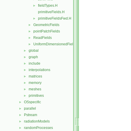
fieldTypes.H
►
primitiveFields.H
primitiveFieldsFwd.H
►
GeometricFields
►
pointPatchFields
►
ReadFields
►
UniformDimensionedFields
►
global
►
graph
►
include
►
interpolations
►
matrices
►
memory
►
meshes
►
primitives
►
OSspecific
►
parallel
►
Pstream
►
radiationModels
►
randomProcesses
►