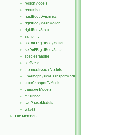
regionModels
►
renumber
►
rigidBodyDynamics
►
rigidBodyMeshMotion
►
rigidBodyState
►
sampling
►
sixDoFRigidBodyMotion
►
sixDoFRigidBodyState
►
specieTransfer
►
surfMesh
►
thermophysicalModels
►
ThermophysicalTransportModels
►
topoChangerFvMesh
►
transportModels
►
triSurface
►
twoPhaseModels
►
waves
►
File Members
►