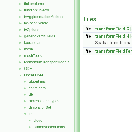
finiteVolume
►
functionObjects
►
fvAgglomerationMethods
►
Files
fvMotionSolver
►
file
transformField.C
fvOptions
►
file
transformField.H
genericPatchFields
►
Spatial transformati
lagrangian
►
mesh
►
file
transformFieldTe
meshTools
►
MomentumTransportModels
►
ODE
►
OpenFOAM
▼
algorithms
►
containers
►
db
►
dimensionedTypes
►
dimensionSet
►
fields
▼
cloud
►
DimensionedFields
►