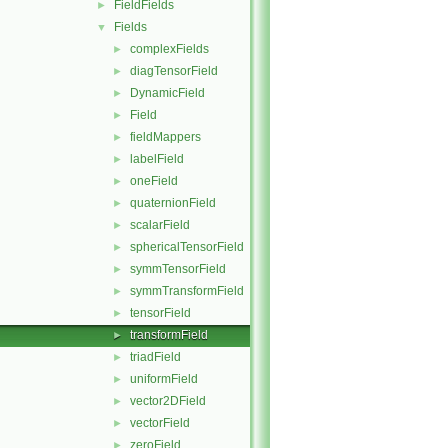
FieldFields
►
Fields
▼
complexFields
►
diagTensorField
►
DynamicField
►
Field
►
fieldMappers
►
labelField
►
oneField
►
quaternionField
►
scalarField
►
sphericalTensorField
►
symmTensorField
►
symmTransformField
►
tensorField
►
transformField
►
triadField
►
uniformField
►
vector2DField
►
vectorField
►
zeroField
►