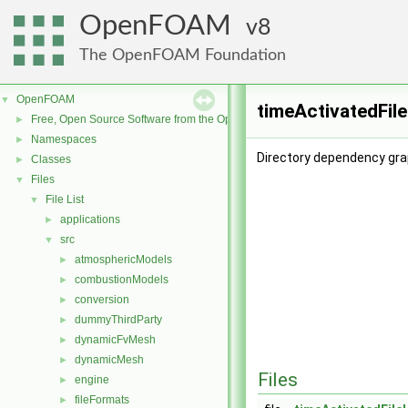
OpenFOAM
8
The OpenFOAM Foundation
OpenFOAM
▼
timeActivatedFil
Free, Open Source Software from the OpenFOAM Foundation
►
Namespaces
►
Directory dependency gra
Classes
►
Files
▼
File List
▼
applications
►
src
▼
atmosphericModels
►
combustionModels
►
conversion
►
dummyThirdParty
►
dynamicFvMesh
►
dynamicMesh
►
Files
engine
►
fileFormats
►