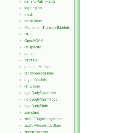
genericPatchFields
►
lagrangian
►
mesh
►
meshTools
►
MomentumTransportModels
►
ODE
►
OpenFOAM
►
OSspecific
►
parallel
►
Pstream
►
radiationModels
►
randomProcesses
►
regionModels
►
renumber
►
rigidBodyDynamics
►
rigidBodyMeshMotion
►
rigidBodyState
►
sampling
►
sixDoFRigidBodyMotion
►
sixDoFRigidBodyState
►
specieTransfer
►