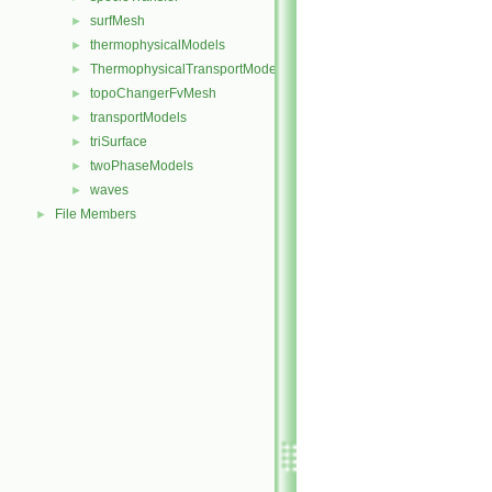
surfMesh
►
thermophysicalModels
►
ThermophysicalTransportModels
►
topoChangerFvMesh
►
transportModels
►
triSurface
►
twoPhaseModels
►
waves
►
File Members
►