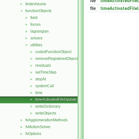
file
timeActivatedFile
finiteVolume
►
file
timeActivatedFile
functionObjects
▼
field
►
forces
►
lagrangian
►
solvers
►
utilities
▼
codedFunctionObject
►
removeRegisteredObject
►
residuals
►
setTimeStep
►
stopAt
►
systemCall
►
time
►
timeActivatedFileUpdate
►
writeDictionary
►
writeObjects
►
fvAgglomerationMethods
►
fvMotionSolver
►
fvOptions
►