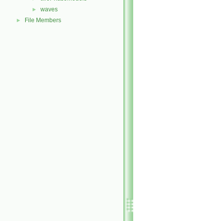
waves
►
File Members
►