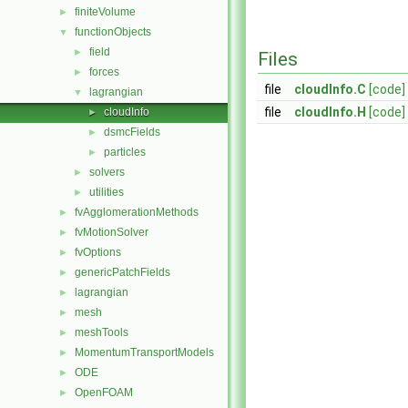
finiteVolume
►
functionObjects
▼
field
►
Files
forces
►
file
cloudInfo.C
[code]
lagrangian
▼
file
cloudInfo.H
[code]
cloudInfo
►
dsmcFields
►
particles
►
solvers
►
utilities
►
fvAgglomerationMethods
►
fvMotionSolver
►
fvOptions
►
genericPatchFields
►
lagrangian
►
mesh
►
meshTools
►
MomentumTransportModels
►
ODE
►
OpenFOAM
►