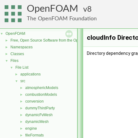
OpenFOAM
8
The OpenFOAM Foundation
OpenFOAM
▼
cloudInfo Direct
Free, Open Source Software from the OpenFOAM Foundation
►
Namespaces
►
Directory dependency grap
Classes
►
Files
▼
File List
▼
applications
►
src
▼
atmosphericModels
►
combustionModels
►
conversion
►
dummyThirdParty
►
dynamicFvMesh
►
dynamicMesh
►
engine
►
fileFormats
►