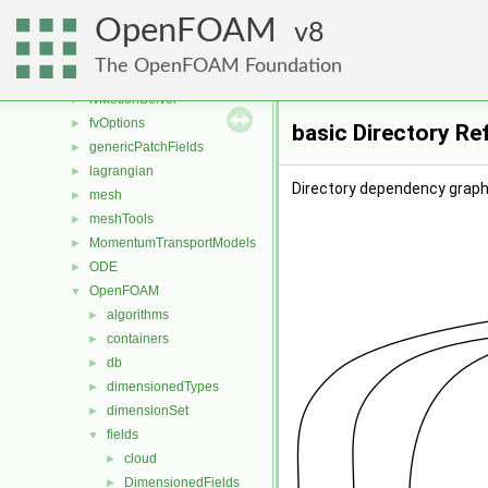
fileFormats
►
OpenFOAM
finiteVolume
8
►
functionObjects
►
The OpenFOAM Foundation
fvAgglomerationMethods
►
fvMotionSolver
►
fvOptions
►
basic Directory Re
genericPatchFields
►
lagrangian
►
Directory dependency graph 
mesh
►
meshTools
►
MomentumTransportModels
►
ODE
►
OpenFOAM
▼
algorithms
►
containers
►
db
►
dimensionedTypes
►
dimensionSet
►
fields
▼
cloud
►
DimensionedFields
►