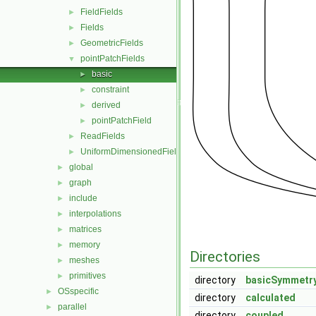
FieldFields
►
Fields
►
GeometricFields
►
pointPatchFields
▼
basic
►
constraint
►
derived
►
pointPatchField
►
ReadFields
►
UniformDimensionedFields
►
global
►
graph
►
include
►
interpolations
►
matrices
►
memory
►
Directories
meshes
►
primitives
►
directory
basicSymmetr
OSspecific
►
directory
calculated
parallel
►
directory
coupled