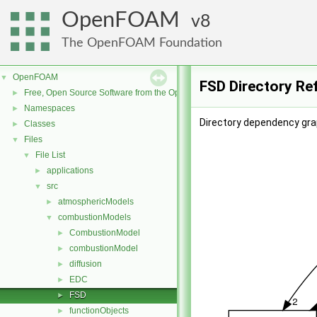
OpenFOAM
8
The OpenFOAM Foundation
OpenFOAM
▼
FSD Directory Re
Free, Open Source Software from the OpenFOAM Foundation
►
Namespaces
►
Directory dependency gra
Classes
►
Files
▼
File List
▼
applications
►
src
▼
atmosphericModels
►
combustionModels
▼
CombustionModel
►
combustionModel
►
diffusion
►
EDC
►
FSD
►
functionObjects
►