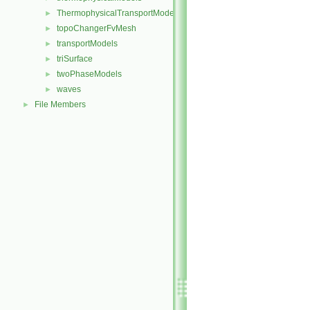
ThermophysicalTransportModels
►
topoChangerFvMesh
►
transportModels
►
triSurface
►
twoPhaseModels
►
waves
►
File Members
►