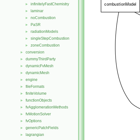
infinitelyFastChemistry
►
laminar
►
noCombustion
►
PaSR
►
radiationModels
►
singleStepCombustion
►
zoneCombustion
►
conversion
►
dummyThirdParty
►
dynamicFvMesh
►
dynamicMesh
►
engine
►
fileFormats
►
finiteVolume
►
functionObjects
►
fvAgglomerationMethods
►
fvMotionSolver
►
fvOptions
►
genericPatchFields
►
lagrangian
►