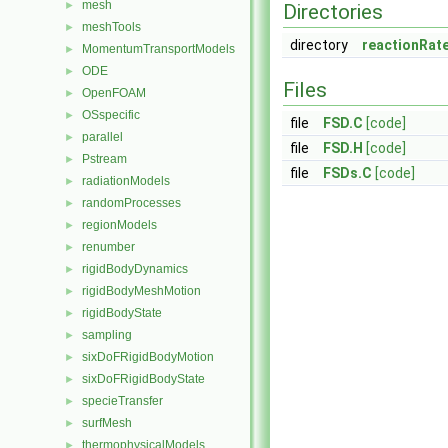
mesh
►
Directories
meshTools
►
directory
reactionRat
MomentumTransportModels
►
ODE
►
Files
OpenFOAM
►
OSspecific
►
file
FSD.C
[code]
parallel
►
file
FSD.H
[code]
Pstream
►
file
FSDs.C
[code]
radiationModels
►
randomProcesses
►
regionModels
►
renumber
►
rigidBodyDynamics
►
rigidBodyMeshMotion
►
rigidBodyState
►
sampling
►
sixDoFRigidBodyMotion
►
sixDoFRigidBodyState
►
specieTransfer
►
surfMesh
►
thermophysicalModels
►