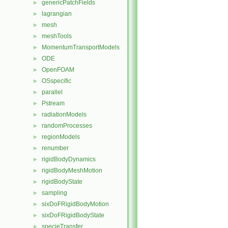
genericPatchFields
►
lagrangian
►
mesh
►
meshTools
►
MomentumTransportModels
►
ODE
►
OpenFOAM
►
OSspecific
►
parallel
►
Pstream
►
radiationModels
►
randomProcesses
►
regionModels
►
renumber
►
rigidBodyDynamics
►
rigidBodyMeshMotion
►
rigidBodyState
►
sampling
►
sixDoFRigidBodyMotion
►
sixDoFRigidBodyState
►
specieTransfer
►