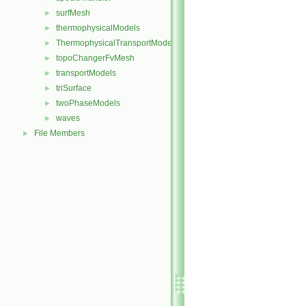
surfMesh
►
thermophysicalModels
►
ThermophysicalTransportModels
►
topoChangerFvMesh
►
transportModels
►
triSurface
►
twoPhaseModels
►
waves
►
File Members
►