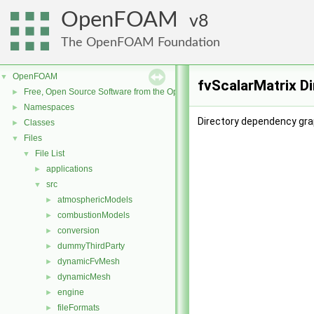
OpenFOAM
8
The OpenFOAM Foundation
OpenFOAM
▼
fvScalarMatrix D
Free, Open Source Software from the OpenFOAM Foundation
►
Namespaces
►
Directory dependency grap
Classes
►
Files
▼
File List
▼
applications
►
src
▼
atmosphericModels
►
combustionModels
►
conversion
►
dummyThirdParty
►
dynamicFvMesh
►
dynamicMesh
►
engine
►
fileFormats
►