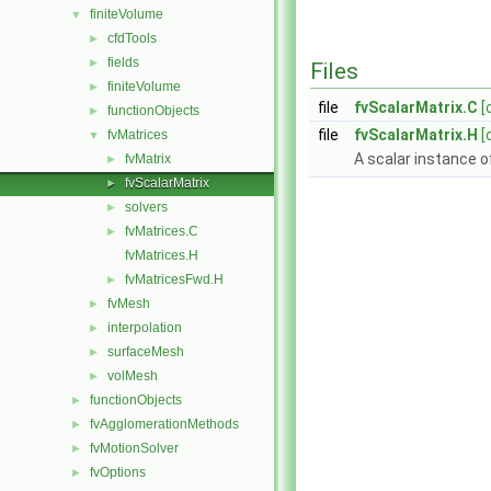
finiteVolume
▼
cfdTools
►
fields
►
Files
finiteVolume
►
file
fvScalarMatrix.C
[
functionObjects
►
file
fvScalarMatrix.H
[
fvMatrices
▼
A scalar instance o
fvMatrix
►
fvScalarMatrix
►
solvers
►
fvMatrices.C
►
fvMatrices.H
fvMatricesFwd.H
►
fvMesh
►
interpolation
►
surfaceMesh
►
volMesh
►
functionObjects
►
fvAgglomerationMethods
►
fvMotionSolver
►
fvOptions
►