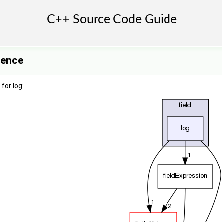
rence
for log: