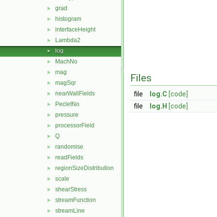
grad
►
histogram
►
interfaceHeight
►
Lambda2
►
log
►
MachNo
►
mag
►
Files
magSqr
►
nearWallFields
file
log.C
[code]
►
PecletNo
►
file
log.H
[code]
pressure
►
processorField
►
Q
►
randomise
►
readFields
►
regionSizeDistribution
►
scale
►
shearStress
►
streamFunction
►
streamLine
►