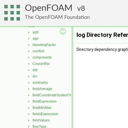
engine
►
OpenFOAM
fileFormats
8
►
finiteVolume
►
The OpenFOAM Foundation
functionObjects
▼
field
▼
add
►
log Directory Refe
age
►
blendingFactor
►
Directory dependency graph 
comfort
►
components
►
CourantNo
►
ddt
►
div
►
enstrophy
►
fieldAverage
►
fieldCoordinateSystemTransform
►
fieldExpression
►
fieldMinMax
►
fieldsExpression
►
fieldValues
►
flowType
►