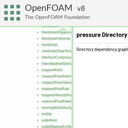
fixedProfile
►
OpenFOAM
flowRateInletVelocity
8
►
flowRateOutletVelocity
►
The OpenFOAM Foundation
fluxCorrectedVelocity
►
freestream
►
freestreamPressure
►
pressure Director
freestreamVelocity
►
inletOutlet
►
Directory dependency graph
inletOutletTotalTemperature
►
interfaceCompression
►
interstitialInletVelocity
►
mappedField
►
mappedFixedInternalValue
►
mappedFixedValue
►
mappedFlowRate
►
mappedVelocityFluxFixedValue
►
matchedFlowRateOutletVelocity
►
movingWallVelocity
►
noSlip
►
outletInlet
►
outletMappedUniformInlet
►