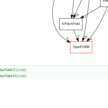
arField.C
[code]
arField.H
[code]