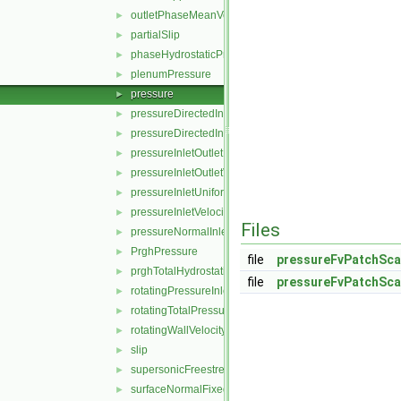
outletPhaseMeanVelocity
►
partialSlip
►
phaseHydrostaticPressure
►
plenumPressure
►
pressure
►
pressureDirectedInletOutletVelocity
►
pressureDirectedInletVelocity
►
pressureInletOutletParSlipVelocity
►
pressureInletOutletVelocity
►
pressureInletUniformVelocity
►
pressureInletVelocity
►
Files
pressureNormalInletOutletVelocity
►
PrghPressure
►
file
pressureFvPatchScal
prghTotalHydrostaticPressure
►
file
pressureFvPatchScal
rotatingPressureInletOutletVelocity
►
rotatingTotalPressure
►
rotatingWallVelocity
►
slip
►
supersonicFreestream
►
surfaceNormalFixedValue
►