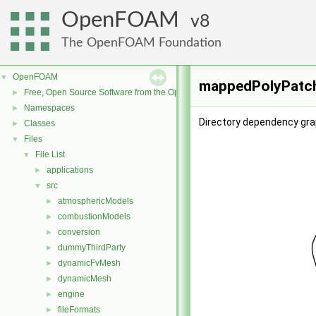
OpenFOAM
8
The OpenFOAM Foundation
OpenFOAM
▼
mappedPolyPatch
Free, Open Source Software from the OpenFOAM Foundation
►
Namespaces
►
Directory dependency gr
Classes
►
Files
▼
File List
▼
applications
►
src
▼
atmosphericModels
►
combustionModels
►
conversion
►
dummyThirdParty
►
dynamicFvMesh
►
dynamicMesh
►
engine
►
fileFormats
►