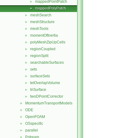
mappedPointPatch
►
mappedPolyPatch
►
meshSearch
►
meshStructure
►
meshTools
►
momentOfInertia
►
polyMeshZipUpCells
►
regionCoupled
►
regionSplit
►
searchableSurfaces
►
sets
►
surfaceSets
►
tetOverlapVolume
►
triSurface
►
twoDPointCorrector
►
MomentumTransportModels
►
ODE
►
OpenFOAM
►
OSspecific
►
parallel
►
Pstream
►