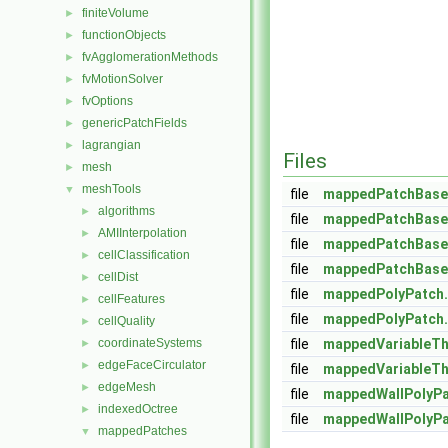
finiteVolume
►
functionObjects
►
fvAgglomerationMethods
►
fvMotionSolver
►
fvOptions
►
genericPatchFields
►
lagrangian
►
Files
mesh
►
meshTools
▼
file
mappedPatchBase
algorithms
►
file
mappedPatchBase
AMIInterpolation
►
file
mappedPatchBase
cellClassification
►
file
mappedPatchBase
cellDist
►
file
mappedPolyPatch
cellFeatures
►
file
mappedPolyPatch
cellQuality
►
coordinateSystems
file
mappedVariableTh
►
edgeFaceCirculator
►
file
mappedVariableTh
edgeMesh
►
file
mappedWallPolyPa
indexedOctree
►
file
mappedWallPolyPa
mappedPatches
▼