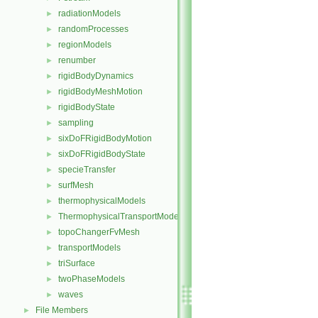
radiationModels
►
randomProcesses
►
regionModels
►
renumber
►
rigidBodyDynamics
►
rigidBodyMeshMotion
►
rigidBodyState
►
sampling
►
sixDoFRigidBodyMotion
►
sixDoFRigidBodyState
►
specieTransfer
►
surfMesh
►
thermophysicalModels
►
ThermophysicalTransportModels
►
topoChangerFvMesh
►
transportModels
►
triSurface
►
twoPhaseModels
►
waves
►
File Members
►