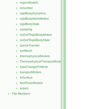
regionModels
►
renumber
►
rigidBodyDynamics
►
rigidBodyMeshMotion
►
rigidBodyState
►
sampling
►
sixDoFRigidBodyMotion
►
sixDoFRigidBodyState
►
specieTransfer
►
surfMesh
►
thermophysicalModels
►
ThermophysicalTransportModels
►
topoChangerFvMesh
►
transportModels
►
triSurface
►
twoPhaseModels
►
waves
►
File Members
►