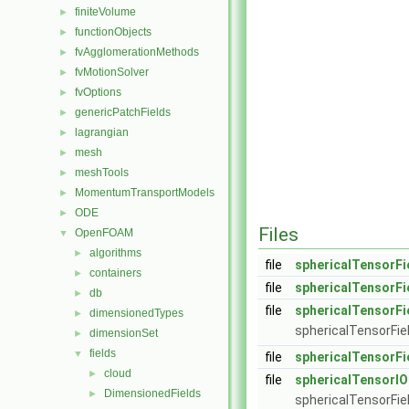
finiteVolume
►
functionObjects
►
fvAgglomerationMethods
►
fvMotionSolver
►
fvOptions
►
genericPatchFields
►
lagrangian
►
mesh
►
meshTools
►
MomentumTransportModels
►
ODE
►
Files
OpenFOAM
▼
algorithms
►
file
sphericalTensorFi
containers
►
file
sphericalTensorFi
db
►
file
sphericalTensorFi
dimensionedTypes
►
sphericalTensorFiel
dimensionSet
►
fields
▼
file
sphericalTensorFi
cloud
►
file
sphericalTensorIO
DimensionedFields
►
sphericalTensorFiel