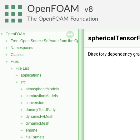
OpenFOAM
8
The OpenFOAM Foundation
OpenFOAM
▼
sphericalTensorF
Free, Open Source Software from the OpenFOAM Foundation
►
Namespaces
►
Directory dependency grap
Classes
►
Files
▼
File List
▼
applications
►
src
▼
atmosphericModels
►
combustionModels
►
conversion
►
dummyThirdParty
►
dynamicFvMesh
►
dynamicMesh
►
engine
►
fileFormats
►