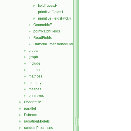
fieldTypes.H
►
primitiveFields.H
primitiveFieldsFwd.H
►
GeometricFields
►
pointPatchFields
►
ReadFields
►
UniformDimensionedFields
►
global
►
graph
►
include
►
interpolations
►
matrices
►
memory
►
meshes
►
primitives
►
OSspecific
►
parallel
►
Pstream
►
radiationModels
►
randomProcesses
►