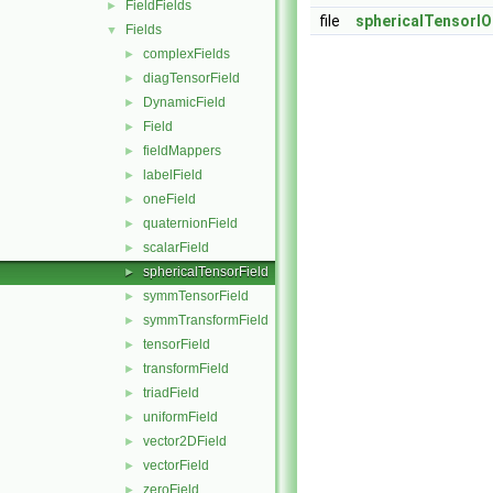
FieldFields
►
file
sphericalTensorIO
Fields
▼
complexFields
►
diagTensorField
►
DynamicField
►
Field
►
fieldMappers
►
labelField
►
oneField
►
quaternionField
►
scalarField
►
sphericalTensorField
►
symmTensorField
►
symmTransformField
►
tensorField
►
transformField
►
triadField
►
uniformField
►
vector2DField
►
vectorField
►
zeroField
►