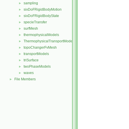
sampling
►
sixDoFRigidBodyMotion
►
sixDoFRigidBodyState
►
specieTransfer
►
surfMesh
►
thermophysicalModels
►
ThermophysicalTransportModels
►
topoChangerFvMesh
►
transportModels
►
triSurface
►
twoPhaseModels
►
waves
►
File Members
►