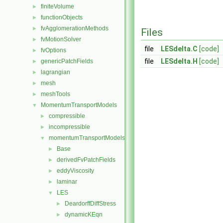
finiteVolume
►
functionObjects
►
fvAgglomerationMethods
►
Files
fvMotionSolver
►
file
LESdelta.C
[code]
fvOptions
►
file
LESdelta.H
[code]
genericPatchFields
►
lagrangian
►
mesh
►
meshTools
►
MomentumTransportModels
▼
compressible
►
incompressible
►
momentumTransportModels
▼
Base
►
derivedFvPatchFields
►
eddyViscosity
►
laminar
►
LES
▼
DeardorffDiffStress
►
dynamicKEqn
►