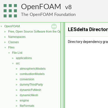
OpenFOAM
8
The OpenFOAM Foundation
OpenFOAM
▼
LESdelta Directo
Free, Open Source Software from the OpenFOAM Foundation
►
Namespaces
►
Directory dependency gra
Classes
►
Files
▼
File List
▼
applications
►
src
▼
atmosphericModels
►
combustionModels
►
conversion
►
dummyThirdParty
►
dynamicFvMesh
►
dynamicMesh
►
engine
►
fileFormats
►