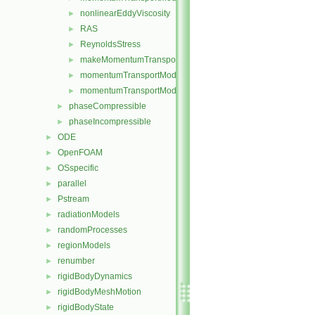
nonlinearEddyViscosity
►
RAS
►
ReynoldsStress
►
makeMomentumTransportModel.H
►
momentumTransportModel.C
►
momentumTransportModel.H
►
phaseCompressible
►
phaseIncompressible
►
ODE
►
OpenFOAM
►
OSspecific
►
parallel
►
Pstream
►
radiationModels
►
randomProcesses
►
regionModels
►
renumber
►
rigidBodyDynamics
►
rigidBodyMeshMotion
►
rigidBodyState
►