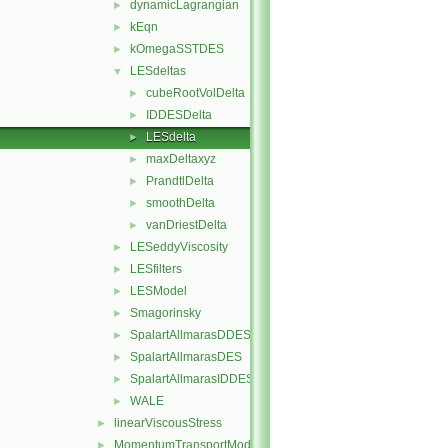
dynamicLagrangian
►
kEqn
►
kOmegaSSTDES
►
LESdeltas
▼
cubeRootVolDelta
►
IDDESDelta
►
LESdelta
►
maxDeltaxyz
►
PrandtlDelta
►
smoothDelta
►
vanDriestDelta
►
LESeddyViscosity
►
LESfilters
►
LESModel
►
Smagorinsky
►
SpalartAllmarasDDES
►
SpalartAllmarasDES
►
SpalartAllmarasIDDES
►
WALE
►
linearViscousStress
►
MomentumTransportModel
►