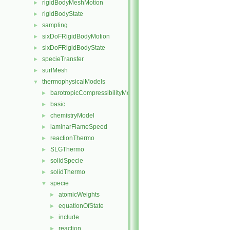
rigidBodyMeshMotion
►
rigidBodyState
►
sampling
►
sixDoFRigidBodyMotion
►
sixDoFRigidBodyState
►
specieTransfer
►
surfMesh
►
thermophysicalModels
▼
barotropicCompressibilityModel
►
basic
►
chemistryModel
►
laminarFlameSpeed
►
reactionThermo
►
SLGThermo
►
solidSpecie
►
solidThermo
►
specie
▼
atomicWeights
►
equationOfState
►
include
►
reaction
►