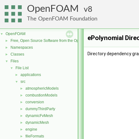
OpenFOAM
8
The OpenFOAM Foundation
OpenFOAM
▼
ePolynomial Dire
Free, Open Source Software from the OpenFOAM Foundation
►
Namespaces
►
Directory dependency gra
Classes
►
Files
▼
File List
▼
applications
►
src
▼
atmosphericModels
►
combustionModels
►
conversion
►
dummyThirdParty
►
dynamicFvMesh
►
dynamicMesh
►
engine
►
fileFormats
►