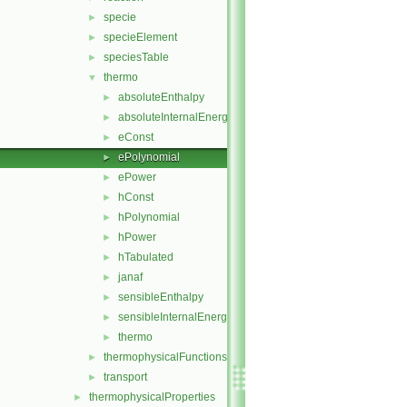
specie
►
specieElement
►
speciesTable
►
thermo
▼
absoluteEnthalpy
►
absoluteInternalEnergy
►
eConst
►
ePolynomial
►
ePower
►
hConst
►
hPolynomial
►
hPower
►
hTabulated
►
janaf
►
sensibleEnthalpy
►
sensibleInternalEnergy
►
thermo
►
thermophysicalFunctions
►
transport
►
thermophysicalProperties
►