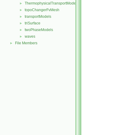
ThermophysicalTransportModels
►
topoChangerFvMesh
►
transportModels
►
triSurface
►
twoPhaseModels
►
waves
►
File Members
►