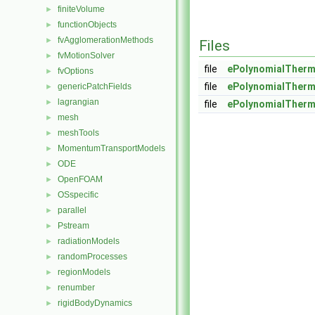
finiteVolume
►
functionObjects
►
fvAgglomerationMethods
►
Files
fvMotionSolver
►
file
ePolynomialTher
fvOptions
►
file
ePolynomialTher
genericPatchFields
►
lagrangian
►
file
ePolynomialTherm
mesh
►
meshTools
►
MomentumTransportModels
►
ODE
►
OpenFOAM
►
OSspecific
►
parallel
►
Pstream
►
radiationModels
►
randomProcesses
►
regionModels
►
renumber
►
rigidBodyDynamics
►