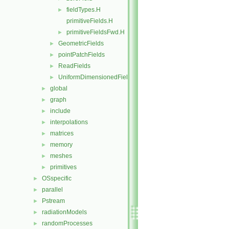
fieldTypes.H
►
primitiveFields.H
primitiveFieldsFwd.H
►
GeometricFields
►
pointPatchFields
►
ReadFields
►
UniformDimensionedFields
►
global
►
graph
►
include
►
interpolations
►
matrices
►
memory
►
meshes
►
primitives
►
OSspecific
►
parallel
►
Pstream
►
radiationModels
►
randomProcesses
►