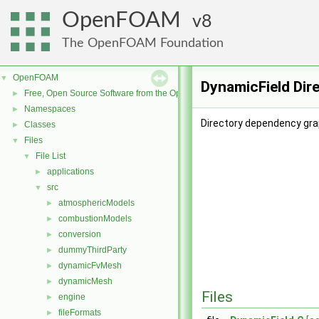
OpenFOAM
8
The OpenFOAM Foundation
OpenFOAM
▼
DynamicField Dir
Free, Open Source Software from the OpenFOAM Foundation
►
Namespaces
►
Directory dependency gra
Classes
►
Files
▼
File List
▼
applications
►
src
▼
atmosphericModels
►
combustionModels
►
conversion
►
dummyThirdParty
►
dynamicFvMesh
►
dynamicMesh
►
Files
engine
►
fileFormats
►