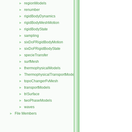
regionModels
►
renumber
►
rigidBodyDynamics
►
rigidBodyMeshMotion
►
rigidBodyState
►
sampling
►
sixDoFRigidBodyMotion
►
sixDoFRigidBodyState
►
specieTransfer
►
surfMesh
►
thermophysicalModels
►
ThermophysicalTransportModels
►
topoChangerFvMesh
►
transportModels
►
triSurface
►
twoPhaseModels
►
waves
►
File Members
►