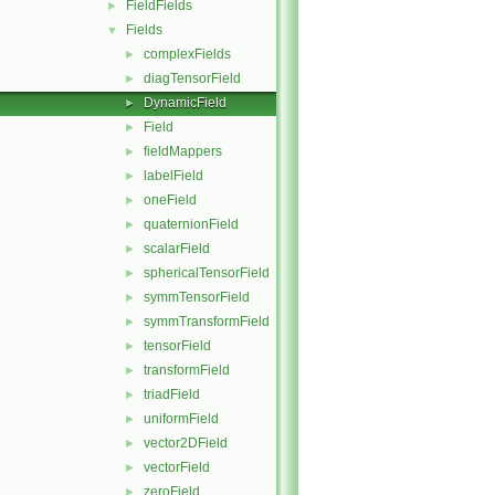
FieldFields
►
Fields
▼
complexFields
►
diagTensorField
►
DynamicField
►
Field
►
fieldMappers
►
labelField
►
oneField
►
quaternionField
►
scalarField
►
sphericalTensorField
►
symmTensorField
►
symmTransformField
►
tensorField
►
transformField
►
triadField
►
uniformField
►
vector2DField
►
vectorField
►
zeroField
►