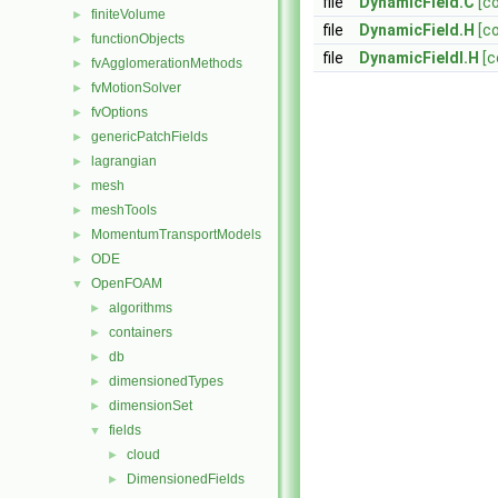
file
DynamicField.C
[c
finiteVolume
►
file
DynamicField.H
[c
functionObjects
►
file
DynamicFieldI.H
[c
fvAgglomerationMethods
►
fvMotionSolver
►
fvOptions
►
genericPatchFields
►
lagrangian
►
mesh
►
meshTools
►
MomentumTransportModels
►
ODE
►
OpenFOAM
▼
algorithms
►
containers
►
db
►
dimensionedTypes
►
dimensionSet
►
fields
▼
cloud
►
DimensionedFields
►