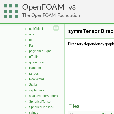
globalIndexAndTransform
►
OpenFOAM
hashes
8
►
ints
►
The OpenFOAM Foundation
MatrixSpace
►
nil
►
nullObject
►
symmTensor Direc
one
►
ops
►
Directory dependency grap
Pair
►
polynomialEqns
►
pTraits
►
quaternion
►
Random
►
ranges
►
RowVector
►
Scalar
►
septernion
►
spatialVectorAlgebra
►
SphericalTensor
►
Files
SphericalTensor2D
►
strings
►