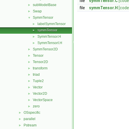
file
symmTensor.C
[code
subModelBase
►
file
symmTensor.H
[code
Swap
►
SymmTensor
▼
labelSymmTensor
►
symmTensor
►
SymmTensor.H
►
SymmTensorI.H
►
SymmTensor2D
►
Tensor
►
Tensor2D
►
transform
►
triad
►
Tuple2
►
Vector
►
Vector2D
►
VectorSpace
►
zero
►
OSspecific
►
parallel
►
Pstream
►