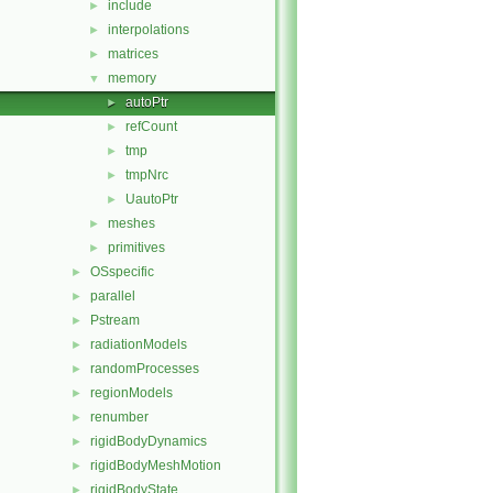
include
►
interpolations
►
matrices
►
memory
▼
autoPtr
►
refCount
►
tmp
►
tmpNrc
►
UautoPtr
►
meshes
►
primitives
►
OSspecific
►
parallel
►
Pstream
►
radiationModels
►
randomProcesses
►
regionModels
►
renumber
►
rigidBodyDynamics
►
rigidBodyMeshMotion
►
rigidBodyState
►