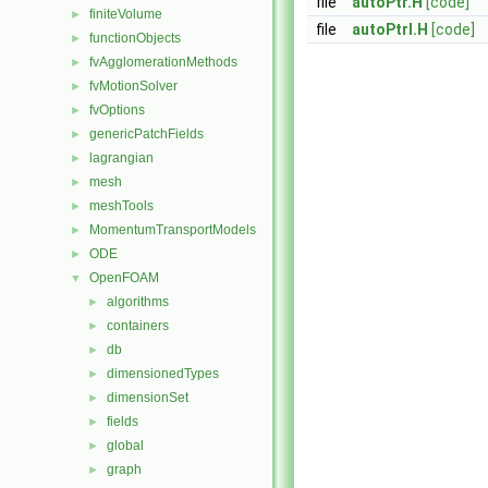
file
autoPtr.H
[code]
finiteVolume
►
file
autoPtrI.H
[code]
functionObjects
►
fvAgglomerationMethods
►
fvMotionSolver
►
fvOptions
►
genericPatchFields
►
lagrangian
►
mesh
►
meshTools
►
MomentumTransportModels
►
ODE
►
OpenFOAM
▼
algorithms
►
containers
►
db
►
dimensionedTypes
►
dimensionSet
►
fields
►
global
►
graph
►