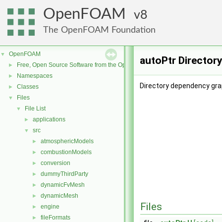
OpenFOAM
8
The OpenFOAM Foundation
OpenFOAM
▼
autoPtr Director
Free, Open Source Software from the OpenFOAM Foundation
►
Namespaces
►
Directory dependency gra
Classes
►
Files
▼
File List
▼
applications
►
src
▼
atmosphericModels
►
combustionModels
►
conversion
►
dummyThirdParty
►
dynamicFvMesh
►
dynamicMesh
►
Files
engine
►
fileFormats
►