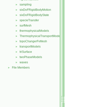
sampling
►
sixDoFRigidBodyMotion
►
sixDoFRigidBodyState
►
specieTransfer
►
surfMesh
►
thermophysicalModels
►
ThermophysicalTransportModels
►
topoChangerFvMesh
►
transportModels
►
triSurface
►
twoPhaseModels
►
waves
►
File Members
►