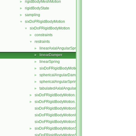
rigidBodyMeshMotion
►
rigidBodyState
►
sampling
►
sixDoFRigidBodyMotion
▼
sixDoFRigidBodyMotion
▼
constraints
►
restraints
▼
linearAxialAngularSpring
►
linearDamper
►
linearSpring
►
sixDoFRigidBodyMotionRestraint
►
sphericalAngularDamper
►
sphericalAngularSpring
►
tabulatedAxialAngularSpring
►
sixDoFRigidBodyMotion.C
►
sixDoFRigidBodyMotion.H
►
sixDoFRigidBodyMotionI.H
sixDoFRigidBodyMotionIO.C
sixDoFRigidBodyMotionState.C
sixDoFRigidBodyMotionState.H
►
sixDoFRigidBodyMotionStateI.H