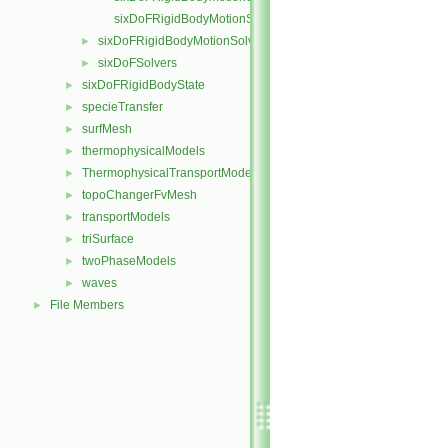
sixDoFRigidBodyMotionStateIO.C
sixDoFRigidBodyMotionSolver
►
sixDoFSolvers
►
sixDoFRigidBodyState
►
specieTransfer
►
surfMesh
►
thermophysicalModels
►
ThermophysicalTransportModels
►
topoChangerFvMesh
►
transportModels
►
triSurface
►
twoPhaseModels
►
waves
►
File Members
►