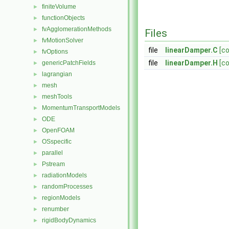
finiteVolume
►
functionObjects
►
fvAgglomerationMethods
►
Files
fvMotionSolver
►
file
linearDamper.C
[c
fvOptions
►
file
linearDamper.H
[c
genericPatchFields
►
lagrangian
►
mesh
►
meshTools
►
MomentumTransportModels
►
ODE
►
OpenFOAM
►
OSspecific
►
parallel
►
Pstream
►
radiationModels
►
randomProcesses
►
regionModels
►
renumber
►
rigidBodyDynamics
►