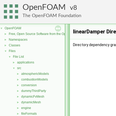
OpenFOAM
8
The OpenFOAM Foundation
OpenFOAM
▼
linearDamper Dir
Free, Open Source Software from the OpenFOAM Foundation
►
Namespaces
►
Directory dependency gra
Classes
►
Files
▼
File List
▼
applications
►
src
▼
atmosphericModels
►
combustionModels
►
conversion
►
dummyThirdParty
►
dynamicFvMesh
►
dynamicMesh
►
engine
►
fileFormats
►