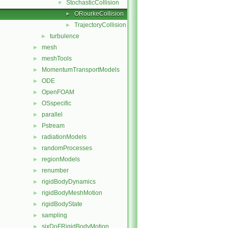
StochasticCollision
▼
ORourkeCollision
►
TrajectoryCollision
►
turbulence
►
mesh
►
meshTools
►
MomentumTransportModels
►
ODE
►
OpenFOAM
►
OSspecific
►
parallel
►
Pstream
►
radiationModels
►
randomProcesses
►
regionModels
►
renumber
►
rigidBodyDynamics
►
rigidBodyMeshMotion
►
rigidBodyState
►
sampling
►
sixDoFRigidBodyMotion
►