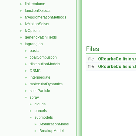
finiteVolume
►
functionObjects
►
fvAgglomerationMethods
►
fvMotionSolver
►
fvOptions
►
genericPatchFields
►
lagrangian
▼
Files
basic
►
coalCombustion
►
file
ORourkeCollision.
distributionModels
►
file
ORourkeCollision.
DSMC
►
intermediate
►
molecularDynamics
►
solidParticle
►
spray
▼
clouds
►
parcels
►
submodels
▼
AtomizationModel
►
BreakupModel
►