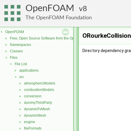
OpenFOAM
8
The OpenFOAM Foundation
OpenFOAM
▼
ORourkeCollision
Free, Open Source Software from the OpenFOAM Foundation
►
Namespaces
►
Directory dependency grap
Classes
►
Files
▼
File List
▼
applications
►
src
▼
atmosphericModels
►
combustionModels
►
conversion
►
dummyThirdParty
►
dynamicFvMesh
►
dynamicMesh
►
engine
►
fileFormats
►