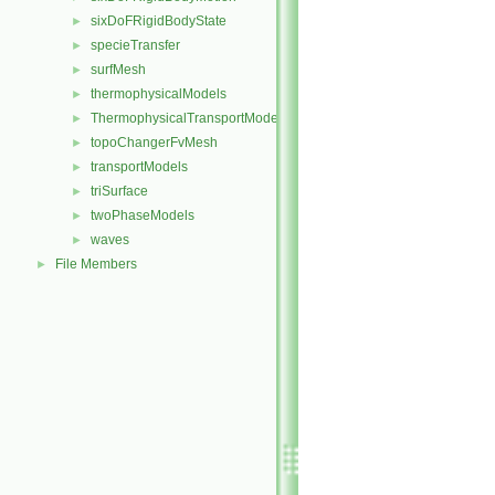
sixDoFRigidBodyState
►
specieTransfer
►
surfMesh
►
thermophysicalModels
►
ThermophysicalTransportModels
►
topoChangerFvMesh
►
transportModels
►
triSurface
►
twoPhaseModels
►
waves
►
File Members
►