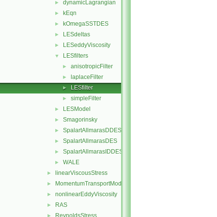
dynamicLagrangian
►
kEqn
►
kOmegaSSTDES
►
LESdeltas
►
LESeddyViscosity
►
LESfilters
▼
anisotropicFilter
►
laplaceFilter
►
LESfilter
►
simpleFilter
►
LESModel
►
Smagorinsky
►
SpalartAllmarasDDES
►
SpalartAllmarasDES
►
SpalartAllmarasIDDES
►
WALE
►
linearViscousStress
►
MomentumTransportModel
►
nonlinearEddyViscosity
►
RAS
►
ReynoldsStress
►