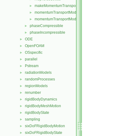
makeMomentumTransportModel.H
►
momentumTransportModel.C
►
momentumTransportModel.H
►
phaseCompressible
►
phaseIncompressible
►
ODE
►
OpenFOAM
►
OSspecific
►
parallel
►
Pstream
►
radiationModels
►
randomProcesses
►
regionModels
►
renumber
►
rigidBodyDynamics
►
rigidBodyMeshMotion
►
rigidBodyState
►
sampling
►
sixDoFRigidBodyMotion
►
sixDoFRigidBodyState
►