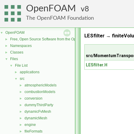
OpenFOAM
8
The OpenFOAM Foundation
OpenFOAM
▼
LESfilter → finiteVol
Free, Open Source Software from the OpenFOAM Foundation
►
Namespaces
►
Classes
►
src/MomentumTranspor
Files
▼
LESfilter.H
File List
▼
applications
►
src
▼
atmosphericModels
►
combustionModels
►
conversion
►
dummyThirdParty
►
dynamicFvMesh
►
dynamicMesh
►
engine
►
fileFormats
►