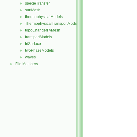
specieTransfer
►
surfMesh
►
thermophysicalModels
►
ThermophysicalTransportModels
►
topoChangerFvMesh
►
transportModels
►
triSurface
►
twoPhaseModels
►
waves
►
File Members
►