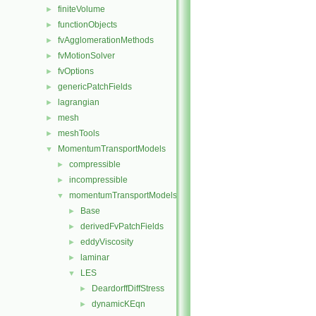
finiteVolume
►
functionObjects
►
fvAgglomerationMethods
►
fvMotionSolver
►
fvOptions
►
genericPatchFields
►
lagrangian
►
mesh
►
meshTools
►
MomentumTransportModels
▼
compressible
►
incompressible
►
momentumTransportModels
▼
Base
►
derivedFvPatchFields
►
eddyViscosity
►
laminar
►
LES
▼
DeardorffDiffStress
►
dynamicKEqn
►