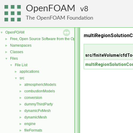
OpenFOAM
8
The OpenFOAM Foundation
OpenFOAM
▼
multiRegionSolutionC
Free, Open Source Software from the OpenFOAM Foundation
►
Namespaces
►
Classes
►
src/finiteVolume/cfdTo
Files
▼
multiRegionSolutionCon
File List
▼
applications
►
src
▼
atmosphericModels
►
combustionModels
►
conversion
►
dummyThirdParty
►
dynamicFvMesh
►
dynamicMesh
►
engine
►
fileFormats
►