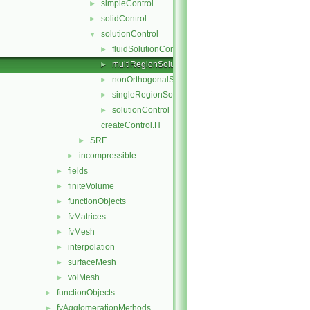
simpleControl
►
solidControl
►
solutionControl
▼
fluidSolutionControl
►
multiRegionSolutionControl
►
nonOrthogonalSolutionControl
►
singleRegionSolutionControl
►
solutionControl
►
createControl.H
SRF
►
incompressible
►
fields
►
finiteVolume
►
functionObjects
►
fvMatrices
►
fvMesh
►
interpolation
►
surfaceMesh
►
volMesh
►
functionObjects
►
fvAgglomerationMethods
►