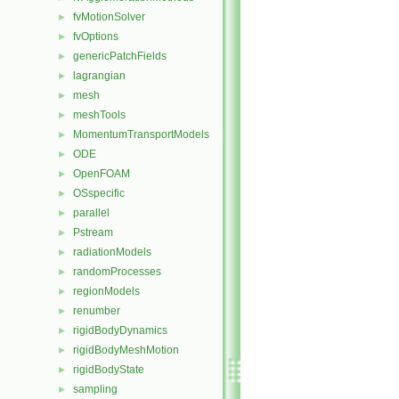
fvMotionSolver
►
fvOptions
►
genericPatchFields
►
lagrangian
►
mesh
►
meshTools
►
MomentumTransportModels
►
ODE
►
OpenFOAM
►
OSspecific
►
parallel
►
Pstream
►
radiationModels
►
randomProcesses
►
regionModels
►
renumber
►
rigidBodyDynamics
►
rigidBodyMeshMotion
►
rigidBodyState
►
sampling
►