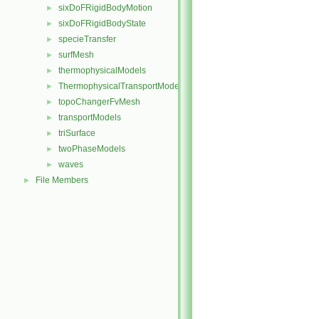
sixDoFRigidBodyMotion
►
sixDoFRigidBodyState
►
specieTransfer
►
surfMesh
►
thermophysicalModels
►
ThermophysicalTransportModels
►
topoChangerFvMesh
►
transportModels
►
triSurface
►
twoPhaseModels
►
waves
►
File Members
►