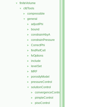
finiteVolume
▼
cfdTools
▼
compressible
►
general
▼
adjustPhi
►
bound
►
constrainHbyA
►
constrainPressure
►
CorrectPhi
►
findRefCell
►
fvOptions
►
include
►
levelSet
►
MRF
►
porosityModel
►
pressureControl
►
solutionControl
▼
convergenceControl
►
pimpleControl
►
pisoControl
►