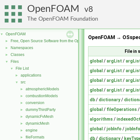
OpenFOAM
8
The OpenFOAM Foundation
OpenFOAM
▼
OpenFOAM → OSspecif
Free, Open Source Software from the OpenFOAM Foundation
►
Namespaces
►
File i
Classes
►
global
/
argList
/
argLis
Files
▼
File List
▼
global
/
argList
/
argLis
applications
►
global
/
argList
/
argLis
src
▼
atmosphericModels
►
global
/
argList
/
argLis
combustionModels
►
db
/
dictionary
/
diction
conversion
►
global
/
fileOperations
dummyThirdParty
►
dynamicFvMesh
►
algorithms
/
indexedOc
dynamicMesh
►
global
/
jobInfo
/
jobInf
engine
►
fileFormats
►
db
/
dictionary
/
keyTyp