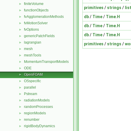
finiteVolume
►
primitives
/
strings
/
lis
functionObjects
►
db
/
Time
/
Time.H
fvAgglomerationMethods
►
fvMotionSolver
►
db
/
Time
/
Time.H
fvOptions
►
db
/
Time
/
Time.H
genericPatchFields
►
lagrangian
►
primitives
/
strings
/
wo
mesh
►
meshTools
►
MomentumTransportModels
►
ODE
►
OpenFOAM
►
OSspecific
►
parallel
►
Pstream
►
radiationModels
►
randomProcesses
►
regionModels
►
renumber
►
rigidBodyDynamics
►