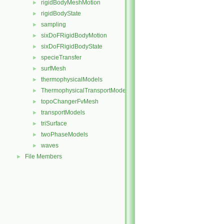
rigidBodyMeshMotion
►
rigidBodyState
►
sampling
►
sixDoFRigidBodyMotion
►
sixDoFRigidBodyState
►
specieTransfer
►
surfMesh
►
thermophysicalModels
►
ThermophysicalTransportModels
►
topoChangerFvMesh
►
transportModels
►
triSurface
►
twoPhaseModels
►
waves
►
File Members
►