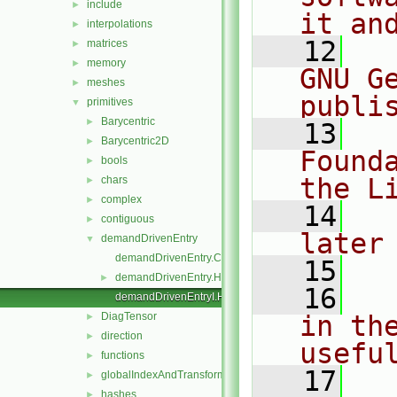
include
►
it an
interpolations
►
   12
  
matrices
►
memory
►
GNU G
meshes
►
publi
primitives
▼
Barycentric
►
   13
  
Barycentric2D
►
Found
bools
►
the L
chars
►
complex
►
   14
  
contiguous
►
later
demandDrivenEntry
▼
demandDrivenEntry.C
   15
demandDrivenEntry.H
►
   16
  
demandDrivenEntryI.H
DiagTensor
in the
►
direction
►
usefu
functions
►
   17
  
globalIndexAndTransform
►
hashes
►