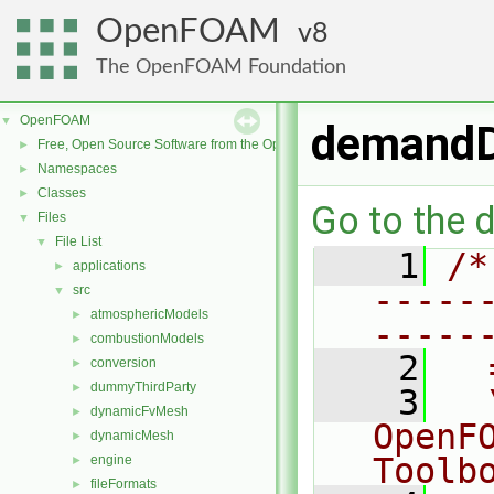
OpenFOAM
8
The OpenFOAM Foundation
OpenFOAM
▼
demandD
Free, Open Source Software from the OpenFOAM Foundation
►
Namespaces
►
Classes
►
Go to the d
Files
▼
File List
▼
    1
/*
applications
►
-----
src
▼
atmosphericModels
►
-----
combustionModels
►
    2
  
conversion
►
dummyThirdParty
►
    3
  
dynamicFvMesh
►
OpenF
dynamicMesh
►
Toolb
engine
►
fileFormats
►