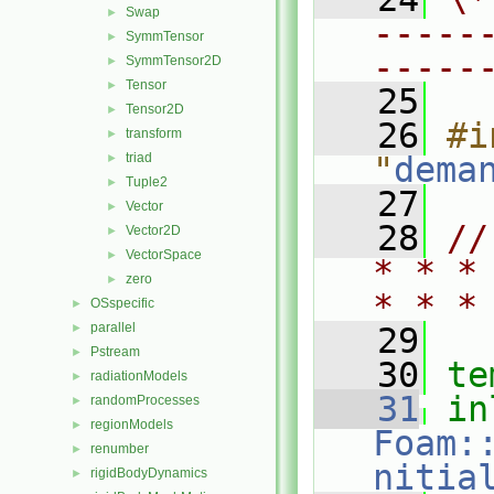
Swap
►
-----
SymmTensor
►
-----
SymmTensor2D
►
Tensor
►
   25
Tensor2D
►
   26
#i
transform
►
triad
"
dema
►
Tuple2
►
   27
Vector
►
   28
//
Vector2D
►
VectorSpace
►
* * *
zero
►
* * *
OSspecific
►
parallel
►
   29
Pstream
►
   30
te
radiationModels
►
   31
in
randomProcesses
►
regionModels
►
Foam:
renumber
►
nitia
rigidBodyDynamics
►