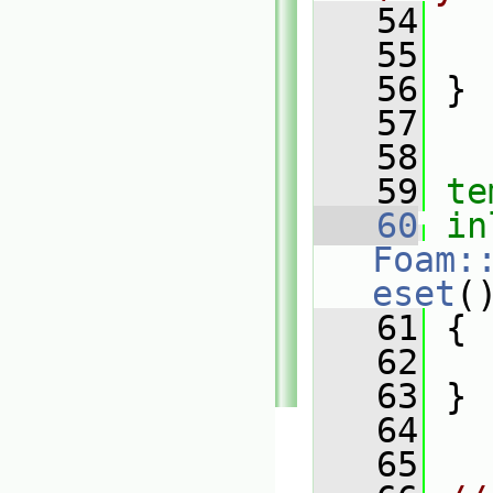
   54
   
   55
   
   56
 }
   57
   58
   59
te
   60
in
Foam:
eset
(
   61
 {
   62
   
   63
 }
   64
   65