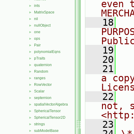
even 
ints
►
MERCH
MatrixSpace
►
nil
►
   18
  
nullObject
►
PURPO
one
►
Publi
ops
►
Pair
►
   19
  
polynomialEqns
►
   20
pTraits
►
quaternion
►
   21
  
Random
►
a cop
ranges
►
Licen
RowVector
►
Scalar
►
   22
  
septernion
►
not, s
spatialVectorAlgebra
►
SphericalTensor
►
<http
SphericalTensor2D
►
   23
strings
►
   24
\*
subModelBase
►