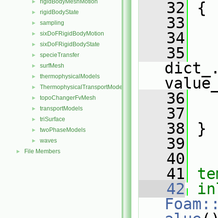
rigidBodyMeshMotion
►
   32
{
rigidBodyState
►
   33
sampling
►
   34
   
sixDoFRigidBodyMotion
►
sixDoFRigidBodyState
►
   35
specieTransfer
►
dict_.
surfMesh
►
thermophysicalModels
►
value
ThermophysicalTransportModels
►
   36
   
topoChangerFvMesh
►
   37
   
transportModels
►
triSurface
►
   38
 }
twoPhaseModels
►
   39
waves
►
File Members
►
   40
   41
te
   42
in
Foam: