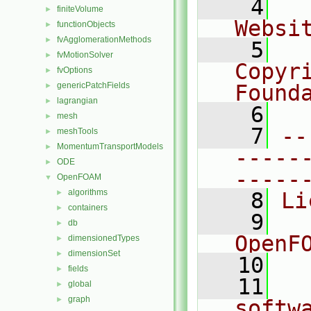
    4
  
finiteVolume
►
Websi
functionObjects
►
fvAgglomerationMethods
►
    5
  
fvMotionSolver
►
Copyr
fvOptions
►
genericPatchFields
Found
►
lagrangian
►
    6
  
mesh
►
    7
--
meshTools
►
MomentumTransportModels
►
-----
ODE
►
-----
OpenFOAM
▼
algorithms
►
    8
Li
containers
►
    9
  
db
►
OpenF
dimensionedTypes
►
dimensionSet
►
   10
fields
►
   11
  
global
►
graph
►
softw