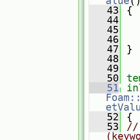
alue
(
   43
{
   44
   
   45
   46
   47
 }
   48
   49
   50
te
   51
in
Foam:
etVal
   52
 {
   53
//
(keyw