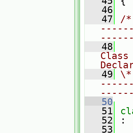
   45
 {
   46
   47
/*
-----
-----
   48
Class 
Decla
   49
\*
-----
-----
   50
   51
cl
   52
 :
   53