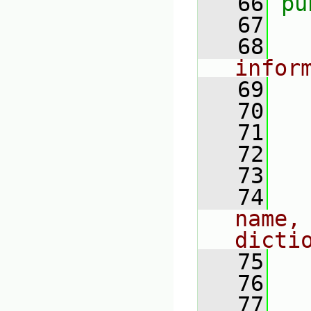
   66
pu
   67
   68
infor
   69
   70
   71
   72
   73
   74
name,
dicti
   75
   76
   
   77