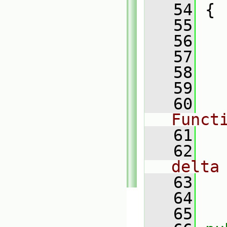
   54
 {
   55
   56
   57
   
   58
   59
   60
Funct
   61
   62
delta
   63
   64
   65