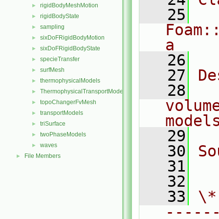
rigidBodyMeshMotion
►
   25
rigidBodyState
►
Foam:
sampling
►
sixDoFRigidBodyMotion
►
a
sixDoFRigidBodyState
►
   26
specieTransfer
►
surfMesh
   27
De
►
thermophysicalModels
►
   28
  
ThermophysicalTransportModels
►
volum
topoChangerFvMesh
►
transportModels
►
model
triSurface
►
   29
twoPhaseModels
►
waves
►
   30
So
File Members
►
   31
  
   32
   33
\*
-----