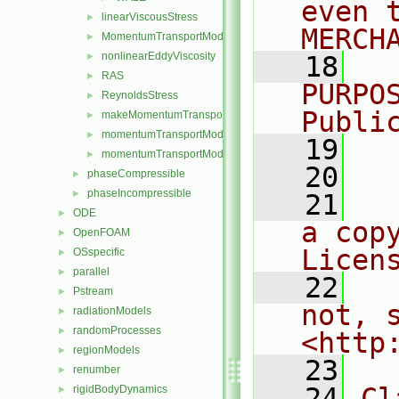
even 
linearViscousStress
►
MERCH
MomentumTransportModel
►
nonlinearEddyViscosity
►
   18
  
RAS
►
PURPO
ReynoldsStress
►
Publi
makeMomentumTransportModel.H
►
momentumTransportModel.C
►
   19
  
momentumTransportModel.H
►
   20
phaseCompressible
►
phaseIncompressible
►
   21
  
ODE
►
a cop
OpenFOAM
►
Licen
OSspecific
►
parallel
►
   22
  
Pstream
►
not, s
radiationModels
►
randomProcesses
►
<http
regionModels
►
   23
renumber
►
   24
Cl
rigidBodyDynamics
►