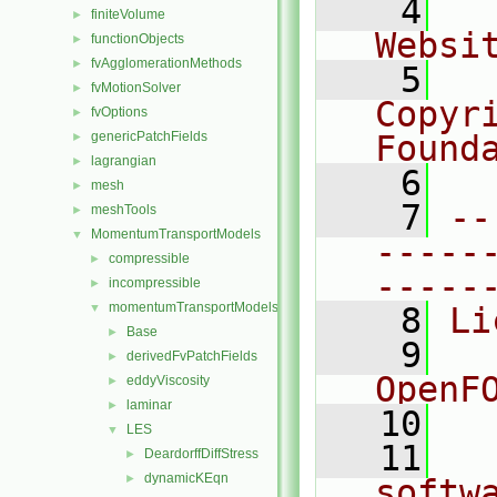
    4
  
finiteVolume
►
Websi
functionObjects
►
fvAgglomerationMethods
►
    5
  
fvMotionSolver
►
Copyr
fvOptions
►
genericPatchFields
Found
►
lagrangian
►
    6
  
mesh
►
    7
--
meshTools
►
MomentumTransportModels
▼
-----
compressible
►
-----
incompressible
►
momentumTransportModels
▼
    8
Li
Base
►
    9
  
derivedFvPatchFields
►
OpenF
eddyViscosity
►
laminar
►
   10
LES
▼
   11
  
DeardorffDiffStress
►
dynamicKEqn
►
softw