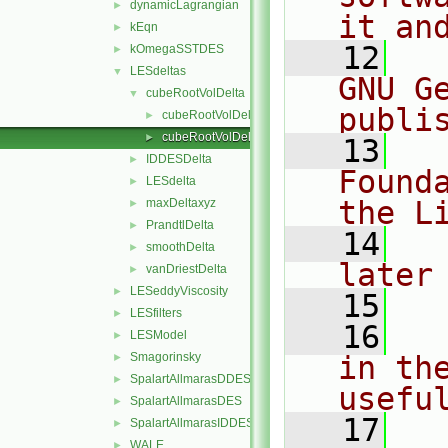
dynamicLagrangian
►
it an
kEqn
►
   12
  
kOmegaSSTDES
►
LESdeltas
▼
GNU G
cubeRootVolDelta
▼
publi
cubeRootVolDelta.C
►
cubeRootVolDelta.H
►
   13
  
IDDESDelta
►
Found
LESdelta
►
the L
maxDeltaxyz
►
PrandtlDelta
►
   14
  
smoothDelta
►
later
vanDriestDelta
►
LESeddyViscosity
►
   15
LESfilters
►
   16
  
LESModel
►
Smagorinsky
in the
►
SpalartAllmarasDDES
►
usefu
SpalartAllmarasDES
►
   17
  
SpalartAllmarasIDDES
►
WALE
►