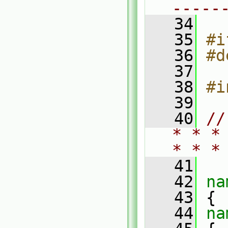
-----
   34
   35
#i
   36
#d
   37
   38
#i
   39
   40
//
* * *
* * *
   41
   42
na
   43
 {
   44
na