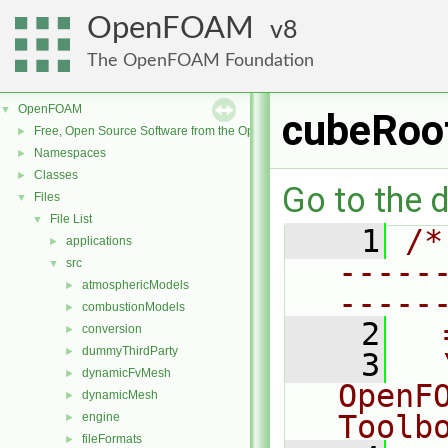
OpenFOAM
8
The OpenFOAM Foundation
OpenFOAM
▼
cubeRoo
Free, Open Source Software from the OpenFOAM Foundation
►
Namespaces
►
Classes
►
Go to the d
Files
▼
File List
▼
    1
/*
applications
►
-----
src
▼
atmosphericModels
►
-----
combustionModels
►
    2
  
conversion
►
dummyThirdParty
►
    3
  
dynamicFvMesh
►
OpenF
dynamicMesh
►
Toolb
engine
►
fileFormats
►