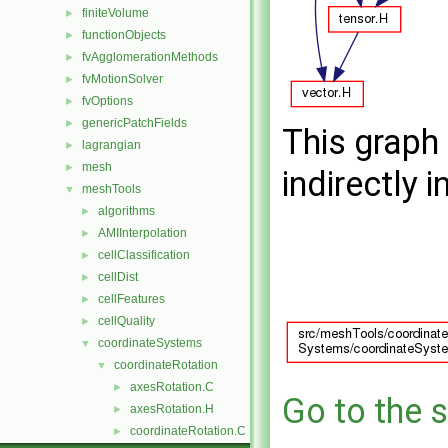
finiteVolume
►
functionObjects
►
fvAgglomerationMethods
►
fvMotionSolver
►
fvOptions
►
genericPatchFields
►
This graph 
lagrangian
►
mesh
►
indirectly i
meshTools
▼
algorithms
►
AMIInterpolation
►
cellClassification
►
cellDist
►
cellFeatures
►
cellQuality
►
coordinateSystems
▼
coordinateRotation
▼
axesRotation.C
►
Go to the s
axesRotation.H
►
coordinateRotation.C
►