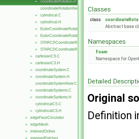
coordinateRotation.H
►
Classes
coordinateRotationNew.C
cylindrical.C
►
class
coordinateRota
cylindrical.H
►
Abstract base cl
EulerCoordinateRotation.C
►
EulerCoordinateRotation.H
►
Namespaces
STARCDCoordinateRotation.C
►
STARCDCoordinateRotation.H
►
Foam
cartesianCS.C
►
Namespace for Ope
cartesianCS.H
►
coordinateSystem.C
►
coordinateSystem.H
►
Detailed Descript
coordinateSystemNew.C
coordinateSystems.C
►
Original so
coordinateSystems.H
►
cylindricalCS.C
cylindricalCS.H
►
Definition i
edgeFaceCirculator
►
edgeMesh
►
indexedOctree
►
mappedPatches
►