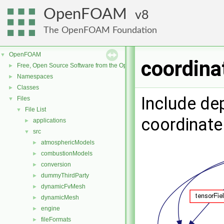
OpenFOAM
8
The OpenFOAM Foundation
OpenFOAM
▼
coordina
Free, Open Source Software from the OpenFOAM Foundation
►
Namespaces
►
Classes
►
Include de
Files
▼
File List
▼
coordinate
applications
►
src
▼
atmosphericModels
►
combustionModels
►
conversion
►
dummyThirdParty
►
dynamicFvMesh
►
dynamicMesh
►
engine
►
fileFormats
►