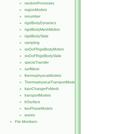
randomProcesses
►
regionModels
►
renumber
►
rigidBodyDynamics
►
rigidBodyMeshMotion
►
rigidBodyState
►
sampling
►
sixDoFRigidBodyMotion
►
sixDoFRigidBodyState
►
specieTransfer
►
surfMesh
►
thermophysicalModels
►
ThermophysicalTransportModels
►
topoChangerFvMesh
►
transportModels
►
triSurface
►
twoPhaseModels
►
waves
►
File Members
►