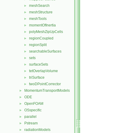
meshSearch
►
meshStructure
►
meshTools
►
momentOfInertia
►
polyMeshZipUpCells
►
regionCoupled
►
regionSplit
►
searchableSurfaces
►
sets
►
surfaceSets
►
tetOverlapVolume
►
triSurface
►
twoDPointCorrector
►
MomentumTransportModels
►
ODE
►
OpenFOAM
►
OSspecific
►
parallel
►
Pstream
►
radiationModels
►