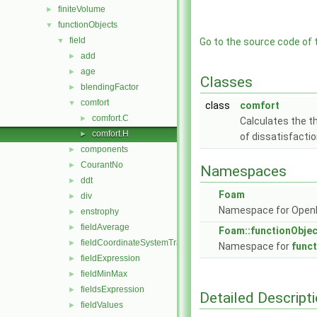
finiteVolume
►
functionObjects
▼
field
▼
Go to the source code of th
add
►
age
►
Classes
blendingFactor
►
comfort
▼
class
comfort
comfort.C
►
Calculates the t
comfort.H
►
of dissatisfacti
components
►
CourantNo
►
Namespaces
ddt
►
Foam
div
►
Namespace for Ope
enstrophy
►
fieldAverage
►
Foam::functionObje
fieldCoordinateSystemTransform
►
Namespace for
func
fieldExpression
►
fieldMinMax
►
fieldsExpression
►
Detailed Descript
fieldValues
►