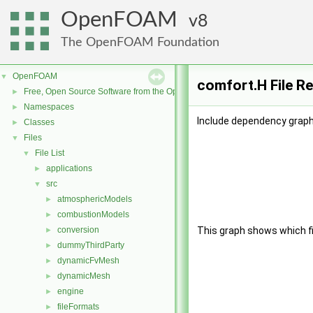
OpenFOAM
8
The OpenFOAM Foundation
OpenFOAM
▼
comfort.H File R
Free, Open Source Software from the OpenFOAM Foundation
►
Namespaces
►
Include dependency graph
Classes
►
Files
▼
File List
▼
applications
►
src
▼
atmosphericModels
►
combustionModels
►
conversion
This graph shows which file
►
dummyThirdParty
►
dynamicFvMesh
►
dynamicMesh
►
engine
►
fileFormats
►