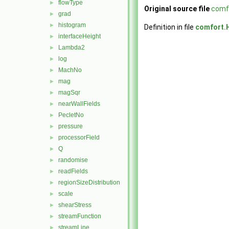
flowType
►
Original source file
comf
grad
►
histogram
►
Definition in file
comfort.
interfaceHeight
►
Lambda2
►
log
►
MachNo
►
mag
►
magSqr
►
nearWallFields
►
PecletNo
►
pressure
►
processorField
►
Q
►
randomise
►
readFields
►
regionSizeDistribution
►
scale
►
shearStress
►
streamFunction
►
streamLine
►