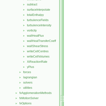
subtract
►
surfaceInterpolate
►
totalEnthalpy
►
turbulenceFields
►
turbulenceIntensity
►
vorticity
►
wallHeatFlux
►
wallHeatTransferCoeff
►
wallShearStress
►
writeCellCentres
►
writeCellVolumes
►
XiReactionRate
►
yPlus
►
forces
►
lagrangian
►
solvers
►
utilities
►
fvAgglomerationMethods
►
fvMotionSolver
►
fvOptions
►