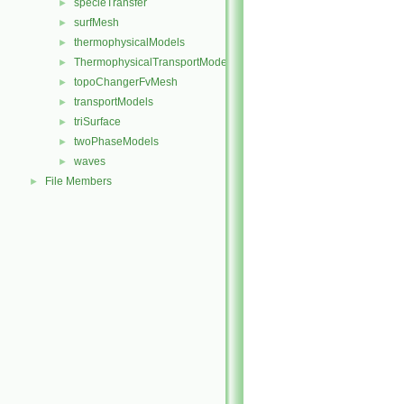
specieTransfer
►
surfMesh
►
thermophysicalModels
►
ThermophysicalTransportModels
►
topoChangerFvMesh
►
transportModels
►
triSurface
►
twoPhaseModels
►
waves
►
File Members
►