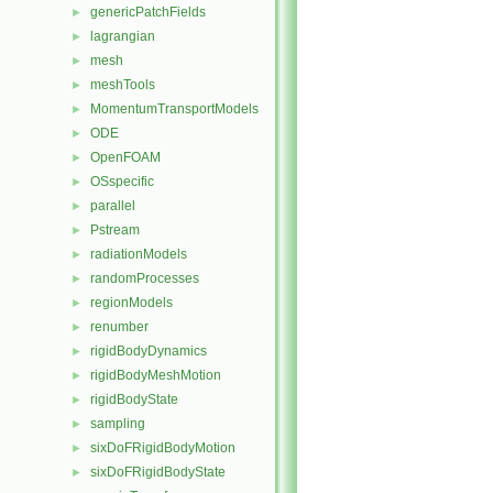
genericPatchFields
►
lagrangian
►
mesh
►
meshTools
►
MomentumTransportModels
►
ODE
►
OpenFOAM
►
OSspecific
►
parallel
►
Pstream
►
radiationModels
►
randomProcesses
►
regionModels
►
renumber
►
rigidBodyDynamics
►
rigidBodyMeshMotion
►
rigidBodyState
►
sampling
►
sixDoFRigidBodyMotion
►
sixDoFRigidBodyState
►