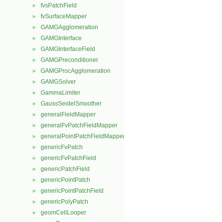
fvsPatchField
►
fvSurfaceMapper
►
GAMGAgglomeration
►
GAMGInterface
►
GAMGInterfaceField
►
GAMGPreconditioner
►
GAMGProcAgglomeration
►
GAMGSolver
►
GammaLimiter
►
GaussSeidelSmoother
►
generalFieldMapper
►
generalFvPatchFieldMapper
►
generalPointPatchFieldMapper
►
genericFvPatch
►
genericFvPatchField
►
genericPatchField
►
genericPointPatch
►
genericPointPatchField
►
genericPolyPatch
►
geomCellLooper
►