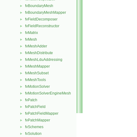
fvBoundaryMesh
►
fvBoundaryMeshMapper
►
fvFieldDecomposer
►
fvFieldReconstructor
►
fvMatrix
►
fvMesh
►
fvMeshAdder
►
fvMeshDistribute
►
fvMeshLduAddressing
►
fvMeshMapper
►
fvMeshSubset
►
fvMeshTools
►
fvMotionSolver
►
fvMotionSolverEngineMesh
►
fvPatch
►
fvPatchField
►
fvPatchFieldMapper
►
fvPatchMapper
►
fvSchemes
►
fvSolution
►