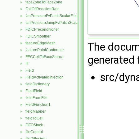
faceZoneToFaceZone
►
FallOffReactionRate
►
fanPressureFvPatchScalarField
►
fanPressureJumpFvPatchScalarField
►
FDICPreconditioner
►
FDICSmoother
►
The docume
featureEdgeMesh
►
featurePointConformer
►
generated f
FECCellToFaceStencil
►
fft
►
Field
►
src/dyn
FieldActivatedInjection
►
fieldDictionary
►
FieldField
►
fieldFromFile
►
FieldFunction1
►
fieldMapper
►
fieldToCell
►
FIFOStack
►
fileControl
►
fileDiffusivity
►