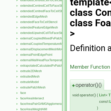
template<
extendedCentredCellToCellStencil
►
extendedCentredCellToFaceStencil
►
class Co
extendedCentredFaceToCellStencil
►
extendedEdgeMesh
►
class Fo
extendedFaceToCellStencil
►
extendedFeatureEdgeMesh
►
>
extendedUpwindCellToFaceStencil
►
externalCoupledMixedFvPatchField
►
externalCoupledTemperatureMixedFvPatchScalarField
►
Definition 
externalDisplacementMeshMover
►
externalPointEdgePoint
►
externalWallHeatFluxTemperatureFvPatchScalarField
►
extrapolatedCalculatedFvPatchField
Member Function
►
extrude2DMesh
►
extrudedMesh
►
extrudeModel
►
operator()()
◆
extrudePatchMesh
►
face
►
void operator()
(
List
<
T
faceAreaIntersect
►
const
L
faceAreaPairGAMGAgglomeration
►
)
faceAreaWeightAMI
►