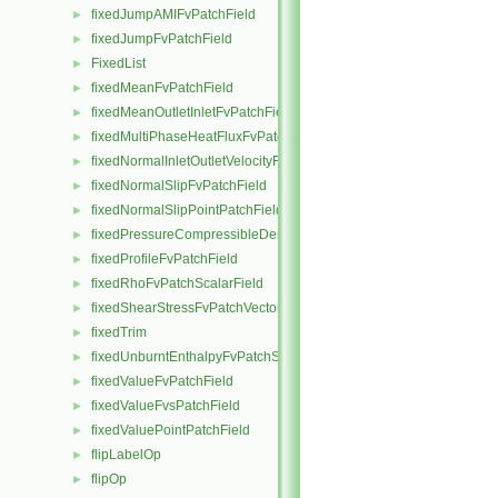
fixedJumpAMIFvPatchField
►
fixedJumpFvPatchField
►
FixedList
►
fixedMeanFvPatchField
►
fixedMeanOutletInletFvPatchField
►
fixedMultiPhaseHeatFluxFvPatchScalarField
►
fixedNormalInletOutletVelocityFvPatchVectorField
►
fixedNormalSlipFvPatchField
►
fixedNormalSlipPointPatchField
►
fixedPressureCompressibleDensityFvPatchScalarField
►
fixedProfileFvPatchField
►
fixedRhoFvPatchScalarField
►
fixedShearStressFvPatchVectorField
►
fixedTrim
►
fixedUnburntEnthalpyFvPatchScalarField
►
fixedValueFvPatchField
►
fixedValueFvsPatchField
►
fixedValuePointPatchField
►
flipLabelOp
►
flipOp
►