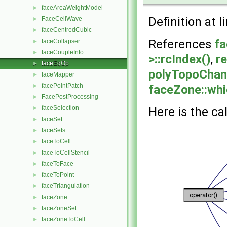
faceAreaWeightModel
►
Definition at l
FaceCellWave
►
faceCentredCubic
►
References
fa
faceCollapser
►
faceCoupleInfo
►
>::rcIndex()
,
r
faceEqOp
►
polyTopoChang
faceMapper
►
facePointPatch
►
faceZone::whi
FacePostProcessing
►
faceSelection
►
Here is the cal
faceSet
►
faceSets
►
faceToCell
►
faceToCellStencil
►
faceToFace
►
faceToPoint
►
faceTriangulation
►
faceZone
►
faceZoneSet
►
faceZoneToCell
►