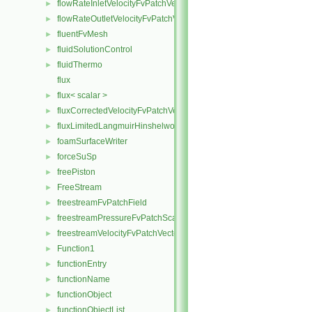
flowRateInletVelocityFvPatchVectorField
►
flowRateOutletVelocityFvPatchVectorField
►
fluentFvMesh
►
fluidSolutionControl
►
fluidThermo
►
flux
flux< scalar >
►
fluxCorrectedVelocityFvPatchVectorField
►
fluxLimitedLangmuirHinshelwoodReactionRate
►
foamSurfaceWriter
►
forceSuSp
►
freePiston
►
FreeStream
►
freestreamFvPatchField
►
freestreamPressureFvPatchScalarField
►
freestreamVelocityFvPatchVectorField
►
Function1
►
functionEntry
►
functionName
►
functionObject
►
functionObjectList
►