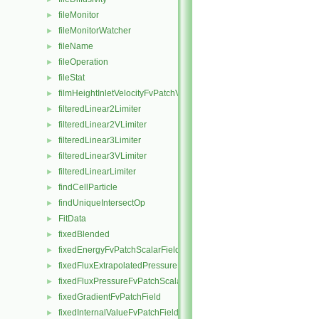
fileMonitor
►
fileMonitorWatcher
►
fileName
►
fileOperation
►
fileStat
►
filmHeightInletVelocityFvPatchVectorField
►
filteredLinear2Limiter
►
filteredLinear2VLimiter
►
filteredLinear3Limiter
►
filteredLinear3VLimiter
►
filteredLinearLimiter
►
findCellParticle
►
findUniqueIntersectOp
►
FitData
►
fixedBlended
►
fixedEnergyFvPatchScalarField
►
fixedFluxExtrapolatedPressureFvPatchScalarField
►
fixedFluxPressureFvPatchScalarField
►
fixedGradientFvPatchField
►
fixedInternalValueFvPatchField
►