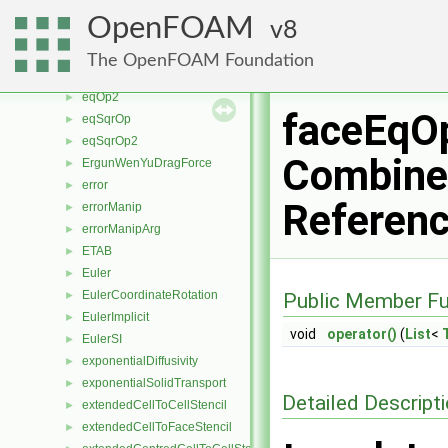
eqMagOp2
►
OpenFOAM
8
eqMinusOp
►
eqMinusOp2
►
The OpenFOAM Foundation
eqOp
►
eqOp2
►
faceEqOp
eqSqrOp
►
eqSqrOp2
►
Combine
ErgunWenYuDragForce
►
error
►
Referen
errorManip
►
errorManipArg
►
ETAB
►
Euler
►
EulerCoordinateRotation
►
Public Member Fu
EulerImplicit
►
void
operator()
(
List
<
EulerSI
►
exponentialDiffusivity
►
exponentialSolidTransport
►
Detailed Descript
extendedCellToCellStencil
►
extendedCellToFaceStencil
►