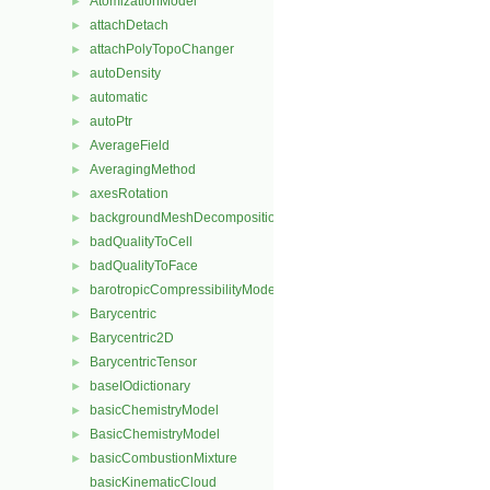
AtomizationModel
►
attachDetach
►
attachPolyTopoChanger
►
autoDensity
►
automatic
►
autoPtr
►
AverageField
►
AveragingMethod
►
axesRotation
►
backgroundMeshDecomposition
►
badQualityToCell
►
badQualityToFace
►
barotropicCompressibilityModel
►
Barycentric
►
Barycentric2D
►
BarycentricTensor
►
baseIOdictionary
►
basicChemistryModel
►
BasicChemistryModel
►
basicCombustionMixture
►
basicKinematicCloud