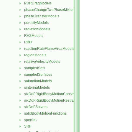
PDRDragModels
►
phaseChangeTwoPhaseMixtures
►
phaseTransferModels
►
porosityModels
►
radiationModels
►
RASModels
►
RBD
►
reactionRateFlameAreaModels
►
regionModels
►
relativeVelocityModels
►
sampledSets
►
sampledSurfaces
►
saturationModels
►
sinteringModels
►
sixDoFRigidBodyMotionConstraints
►
sixDoFRigidBodyMotionRestraints
►
sixDoFSolvers
►
solidBodyMotionFunctions
►
species
►
SRF
►