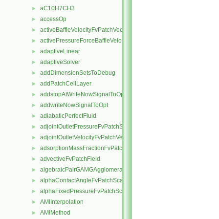
aC10H7CH3
►
accessOp
►
activeBaffleVelocityFvPatchVectorField
►
activePressureForceBaffleVelocityFvPatchVectorField
►
adaptiveLinear
►
adaptiveSolver
►
addDimensionSetsToDebug
►
addPatchCellLayer
►
addstopAtWriteNowSignalToOpt
►
addwriteNowSignalToOpt
►
adiabaticPerfectFluid
►
adjointOutletPressureFvPatchScalarField
►
adjointOutletVelocityFvPatchVectorField
►
adsorptionMassFractionFvPatchScalarField
►
advectiveFvPatchField
►
algebraicPairGAMGAgglomeration
►
alphaContactAngleFvPatchScalarField
►
alphaFixedPressureFvPatchScalarField
►
AMIInterpolation
►
AMIMethod
►