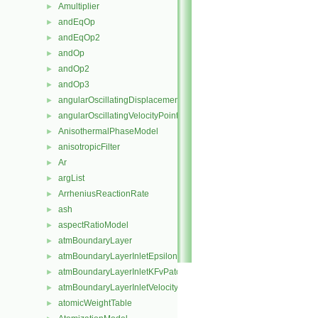
Amultiplier
►
andEqOp
►
andEqOp2
►
andOp
►
andOp2
►
andOp3
►
angularOscillatingDisplacementPointPatchVectorField
►
angularOscillatingVelocityPointPatchVectorField
►
AnisothermalPhaseModel
►
anisotropicFilter
►
Ar
►
argList
►
ArrheniusReactionRate
►
ash
►
aspectRatioModel
►
atmBoundaryLayer
►
atmBoundaryLayerInletEpsilonFvPatchScalarField
►
atmBoundaryLayerInletKFvPatchScalarField
►
atmBoundaryLayerInletVelocityFvPatchVectorField
►
atomicWeightTable
►