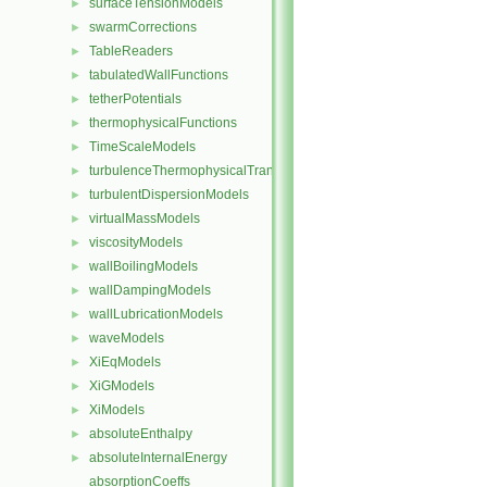
surfaceTensionModels
►
swarmCorrections
►
TableReaders
►
tabulatedWallFunctions
►
tetherPotentials
►
thermophysicalFunctions
►
TimeScaleModels
►
turbulenceThermophysicalTransportModels
►
turbulentDispersionModels
►
virtualMassModels
►
viscosityModels
►
wallBoilingModels
►
wallDampingModels
►
wallLubricationModels
►
waveModels
►
XiEqModels
►
XiGModels
►
XiModels
►
absoluteEnthalpy
►
absoluteInternalEnergy
►
absorptionCoeffs