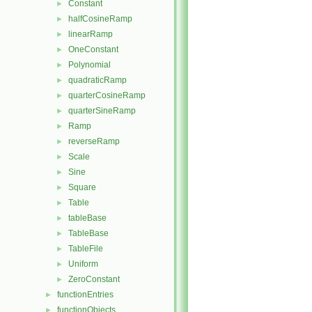
Constant
►
halfCosineRamp
►
linearRamp
►
OneConstant
►
Polynomial
►
quadraticRamp
►
quarterCosineRamp
►
quarterSineRamp
►
Ramp
►
reverseRamp
►
Scale
►
Sine
►
Square
►
Table
►
tableBase
►
TableBase
►
TableFile
►
Uniform
►
ZeroConstant
►
functionEntries
►
functionObjects
►