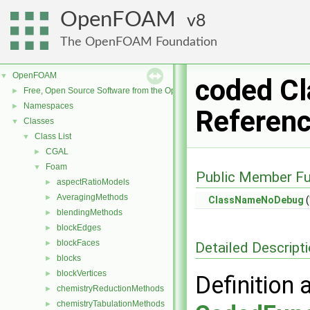
OpenFOAM
8
The OpenFOAM Foundation
OpenFOAM
▼
coded Cl
Free, Open Source Software from the OpenFOAM Foundation
►
Namespaces
►
Referen
Classes
▼
Class List
▼
CGAL
►
Foam
▼
Public Member Fu
aspectRatioModels
►
AveragingMethods
►
ClassNameNoDebug
(
blendingMethods
►
blockEdges
►
blockFaces
►
Detailed Descript
blocks
►
blockVertices
►
Definition 
chemistryReductionMethods
►
chemistryTabulationMethods
►