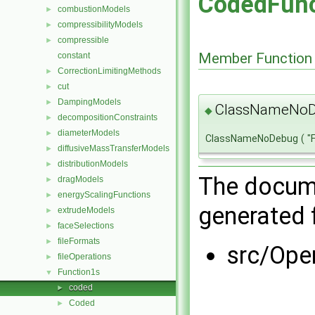
CodedFunc
combustionModels
►
compressibilityModels
►
compressible
►
Member Function
constant
CorrectionLimitingMethods
►
cut
►
DampingModels
►
ClassNameNoD
◆
decompositionConstraints
►
diameterModels
►
ClassNameNoDebug
(
"
diffusiveMassTransferModels
►
distributionModels
►
The docume
dragModels
►
energyScalingFunctions
►
generated f
extrudeModels
►
faceSelections
►
fileFormats
►
src/Ope
fileOperations
►
Function1s
▼
coded
►
Coded
►