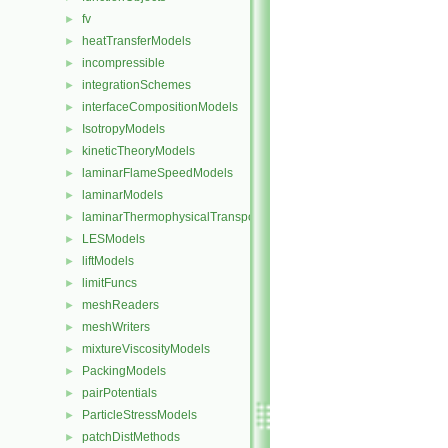
fv
►
heatTransferModels
►
incompressible
►
integrationSchemes
►
interfaceCompositionModels
►
IsotropyModels
►
kineticTheoryModels
►
laminarFlameSpeedModels
►
laminarModels
►
laminarThermophysicalTransportModels
►
LESModels
►
liftModels
►
limitFuncs
►
meshReaders
►
meshWriters
►
mixtureViscosityModels
►
PackingModels
►
pairPotentials
►
ParticleStressModels
►
patchDistMethods
►