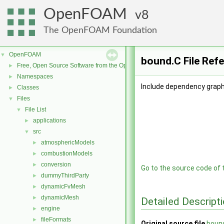
OpenFOAM
8
The OpenFOAM Foundation
OpenFOAM
▼
bound.C File Ref
Free, Open Source Software from the OpenFOAM Foundation
►
Namespaces
►
Include dependency graph
Classes
►
Files
▼
File List
▼
applications
►
src
▼
atmosphericModels
►
combustionModels
►
conversion
►
Go to the source code of th
dummyThirdParty
►
dynamicFvMesh
►
dynamicMesh
►
Detailed Descript
engine
►
fileFormats
►
Original source file
boun