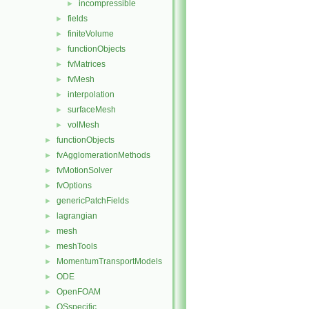
incompressible
►
fields
►
finiteVolume
►
functionObjects
►
fvMatrices
►
fvMesh
►
interpolation
►
surfaceMesh
►
volMesh
►
functionObjects
►
fvAgglomerationMethods
►
fvMotionSolver
►
fvOptions
►
genericPatchFields
►
lagrangian
►
mesh
►
meshTools
►
MomentumTransportModels
►
ODE
►
OpenFOAM
►
OSspecific
►