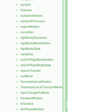
parallel
►
Pstream
►
radiationModels
►
randomProcesses
►
regionModels
►
renumber
►
rigidBodyDynamics
►
rigidBodyMeshMotion
►
rigidBodyState
►
sampling
►
sixDoFRigidBodyMotion
►
sixDoFRigidBodyState
►
specieTransfer
►
surfMesh
►
thermophysicalModels
►
ThermophysicalTransportModels
►
topoChangerFvMesh
►
transportModels
►
triSurface
►
twoPhaseModels
►