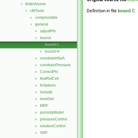
finiteVolume
▼
Definition in file
bound.C
.
cfdTools
▼
compressible
►
general
▼
adjustPhi
►
bound
▼
bound.C
bound.H
►
constrainHbyA
►
constrainPressure
►
CorrectPhi
►
findRefCell
►
fvOptions
►
include
►
levelSet
►
MRF
►
porosityModel
►
pressureControl
►
solutionControl
►
SRF
►