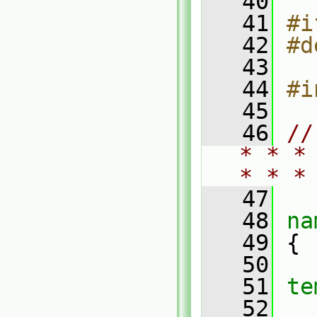
   40
   41
#i
   42
#d
   43
   44
#i
   45
   46
//
* * *
* * *
   47
   48
na
   49
 {
   50
   51
te
   52