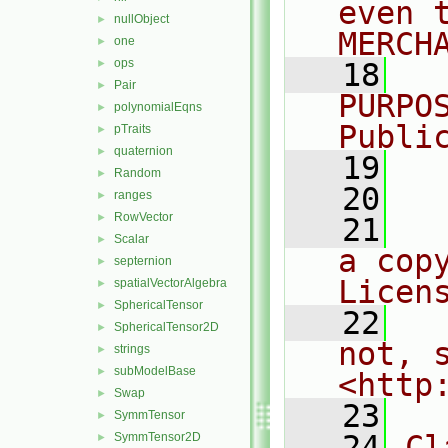
even 
nullObject
►
MERCH
one
►
ops
►
   18
  
Pair
►
PURPO
polynomialEqns
►
Publi
pTraits
►
quaternion
►
   19
  
Random
►
   20
ranges
►
RowVector
►
   21
  
Scalar
►
a cop
septernion
►
Licen
spatialVectorAlgebra
►
SphericalTensor
►
   22
  
SphericalTensor2D
►
not, s
strings
►
subModelBase
►
<http
Swap
►
   23
SymmTensor
►
   24
Cl
SymmTensor2D
►