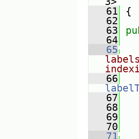
3>
   61
 {
   62
   63
pu
   64
   65
label
index
   66
label
   67
   68
   69
   70
   71