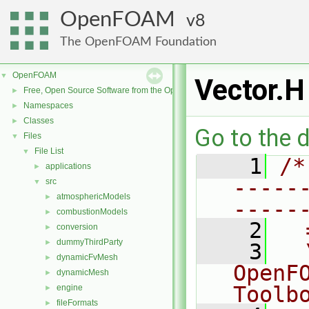
OpenFOAM
8
The OpenFOAM Foundation
OpenFOAM
▼
Vector.H
Free, Open Source Software from the OpenFOAM Foundation
►
Namespaces
►
Classes
►
Go to the d
Files
▼
File List
▼
    1
/*
applications
►
-----
src
▼
atmosphericModels
►
-----
combustionModels
►
    2
  
conversion
►
dummyThirdParty
►
    3
  
dynamicFvMesh
►
OpenF
dynamicMesh
►
Toolb
engine
►
fileFormats
►