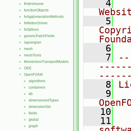
    4
  
finiteVolume
►
Websi
functionObjects
►
fvAgglomerationMethods
►
    5
  
fvMotionSolver
►
Copyr
fvOptions
►
genericPatchFields
Found
►
lagrangian
►
    6
  
mesh
►
    7
--
meshTools
►
MomentumTransportModels
►
-----
ODE
►
-----
OpenFOAM
▼
algorithms
►
    8
Li
containers
►
    9
  
db
►
OpenF
dimensionedTypes
►
dimensionSet
►
   10
fields
►
   11
  
global
►
graph
►
softw