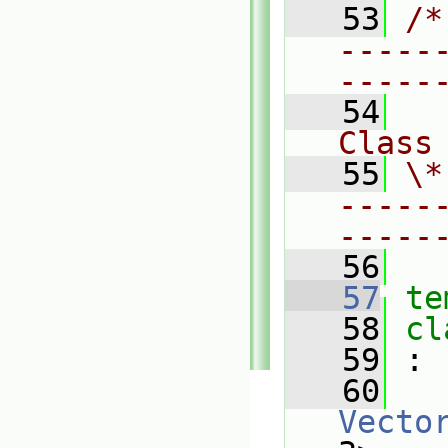
   53
/*
-----
-----
   54
Class
   55
\*
-----
-----
   56
   57
te
   58
cl
   59
 :
   60
Vecto