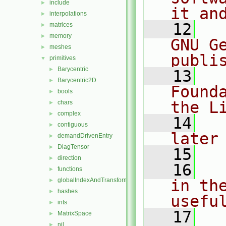
include
►
it an
interpolations
►
   12
  
matrices
►
memory
►
GNU G
meshes
►
publi
primitives
▼
Barycentric
►
   13
  
Barycentric2D
►
Found
bools
►
the L
chars
►
complex
►
   14
  
contiguous
►
later
demandDrivenEntry
►
DiagTensor
►
   15
direction
►
   16
  
functions
►
globalIndexAndTransform
in the
►
hashes
►
usefu
ints
►
   17
  
MatrixSpace
►
nil
►