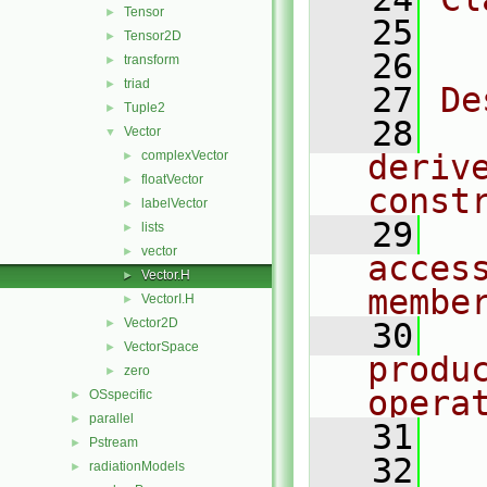
Tensor
►
   25
  
Tensor2D
►
   26
transform
►
triad
►
   27
De
Tuple2
►
   28
  
Vector
▼
complexVector
deriv
►
floatVector
►
const
labelVector
►
   29
  
lists
►
vector
►
acces
Vector.H
►
membe
VectorI.H
►
Vector2D
►
   30
  
VectorSpace
►
produc
zero
►
opera
OSspecific
►
parallel
►
   31
Pstream
►
   32
  
radiationModels
►