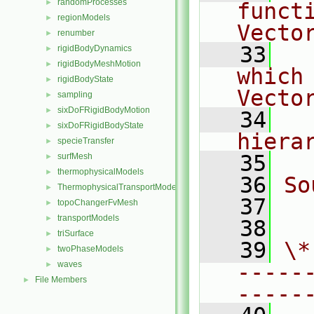
randomProcesses
►
functi
regionModels
►
Vecto
renumber
►
   33
  
rigidBodyDynamics
►
rigidBodyMeshMotion
►
which 
rigidBodyState
►
Vecto
sampling
►
sixDoFRigidBodyMotion
►
   34
  
sixDoFRigidBodyState
►
hiera
specieTransfer
►
   35
surfMesh
►
thermophysicalModels
►
   36
So
ThermophysicalTransportModels
►
   37
  
topoChangerFvMesh
►
transportModels
►
   38
triSurface
►
   39
\*
twoPhaseModels
►
waves
-----
►
File Members
►
-----