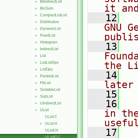
BiIndirectList
►
it an
BinSum
►
   12
  
CompactListList
►
Distribution
►
GNU G
DynamicList
►
publi
FixedList
►
Histogram
►
   13
  
IndirectList
►
Found
List
►
the L
ListListOps
►
ListOps
►
   14
  
PackedList
►
later
PtrList
►
SortableList
►
   15
SubList
►
   16
  
UIndirectList
►
UList
in the
▼
UList.C
usefu
UList.H
►
   17
  
UListI.H
UListIO.C