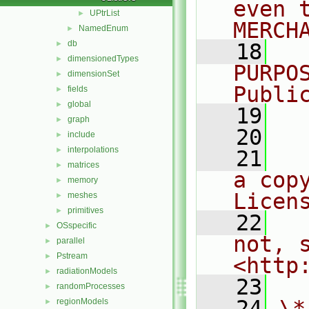
even 
UPtrList
►
MERCH
NamedEnum
►
db
►
   18
  
dimensionedTypes
►
PURPO
dimensionSet
►
Publi
fields
►
global
►
   19
  
graph
►
   20
include
►
interpolations
►
   21
  
matrices
►
a cop
memory
►
Licen
meshes
►
primitives
►
   22
  
OSspecific
►
not, s
parallel
►
Pstream
►
<http
radiationModels
►
   23
randomProcesses
►
   24
\*
regionModels
►