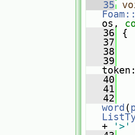
   35
vo
Foam:
os, 
c
   36
 {
   37
   38
   
   39
token
   40
   
   41
   42
word
(
ListT
+ 
'>'