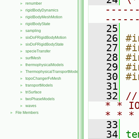
renumber
►
-----
rigidBodyDynamics
►
-----
rigidBodyMeshMotion
►
rigidBodyState
►
   25
sampling
►
   26
#i
sixDoFRigidBodyMotion
►
sixDoFRigidBodyState
   27
#i
►
specieTransfer
►
   28
#i
surfMesh
►
   29
#i
thermophysicalModels
►
ThermophysicalTransportModels
►
   30
#i
topoChangerFvMesh
►
   31
transportModels
►
triSurface
►
   32
//
twoPhaseModels
►
* * I
waves
►
* * *
File Members
►
   33
   34
te