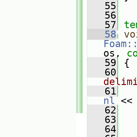
   55
   56
   57
te
   58
vo
Foam:
os, 
c
   59
 {
   60
delim
   61
   
nl
 <<
   62
   63
   64