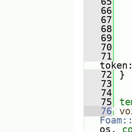
   65
   
   66
   67
   
   68
   
   69
   70
   71
   
token
   72
 }
   73
   74
   75
te
   76
vo
Foam:
os, 
c