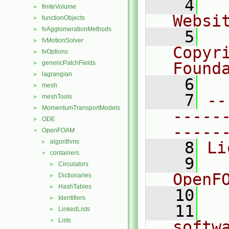
    4
  
finiteVolume
►
Websi
functionObjects
►
fvAgglomerationMethods
►
    5
  
fvMotionSolver
►
Copyr
fvOptions
►
genericPatchFields
Found
►
lagrangian
►
    6
  
mesh
►
    7
--
meshTools
►
MomentumTransportModels
►
-----
ODE
►
-----
OpenFOAM
▼
algorithms
►
    8
Li
containers
▼
    9
  
Circulators
►
OpenF
Dictionaries
►
HashTables
►
   10
Identifiers
►
   11
  
LinkedLists
►
Lists
▼
softw