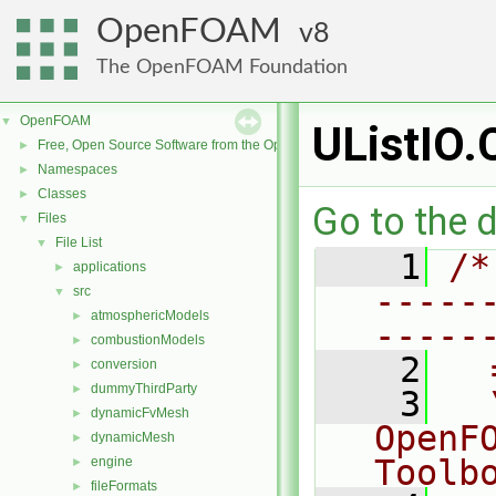
OpenFOAM
8
The OpenFOAM Foundation
OpenFOAM
▼
UListIO.
Free, Open Source Software from the OpenFOAM Foundation
►
Namespaces
►
Classes
►
Go to the d
Files
▼
File List
▼
    1
/*
applications
►
-----
src
▼
atmosphericModels
►
-----
combustionModels
►
    2
  
conversion
►
dummyThirdParty
►
    3
  
dynamicFvMesh
►
OpenF
dynamicMesh
►
Toolb
engine
►
fileFormats
►