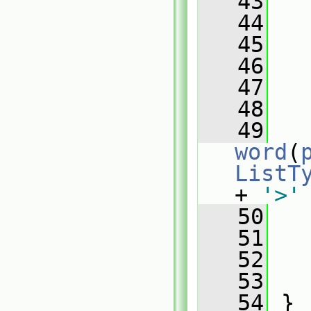
   43
   
   44
   
   45
   
   46
   
   47
   
   48
   49
word
(
ListT
+ 
'>'
   50
   
   51
   
   52
   53
   
   54
 }