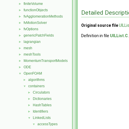
finiteVolume
►
functionObjects
►
Detailed Descript
fvAgglomerationMethods
►
fvMotionSolver
►
Original source file
UILLi
fvOptions
►
genericPatchFields
Definition in file
UILList.C
.
►
lagrangian
►
mesh
►
meshTools
►
MomentumTransportModels
►
ODE
►
OpenFOAM
▼
algorithms
►
containers
▼
Circulators
►
Dictionaries
►
HashTables
►
Identifiers
►
LinkedLists
▼
accessTypes
▼