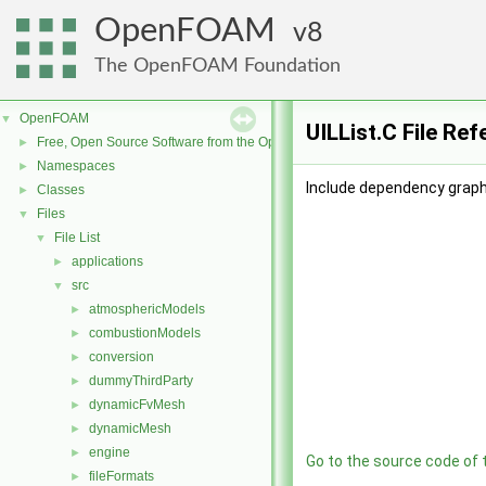
OpenFOAM
8
The OpenFOAM Foundation
OpenFOAM
▼
UILList.C File Re
Free, Open Source Software from the OpenFOAM Foundation
►
Namespaces
►
Include dependency graph 
Classes
►
Files
▼
File List
▼
applications
►
src
▼
atmosphericModels
►
combustionModels
►
conversion
►
dummyThirdParty
►
dynamicFvMesh
►
dynamicMesh
►
engine
►
Go to the source code of th
fileFormats
►