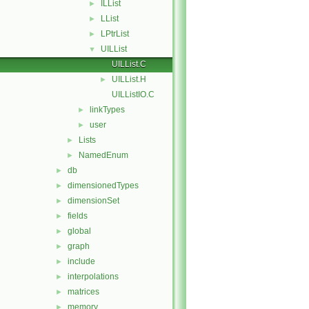
ILList
►
LList
►
LPtrList
►
UILList
▼
UILList.C
UILList.H
►
UILListIO.C
linkTypes
►
user
►
Lists
►
NamedEnum
►
db
►
dimensionedTypes
►
dimensionSet
►
fields
►
global
►
graph
►
include
►
interpolations
►
matrices
►
memory
►