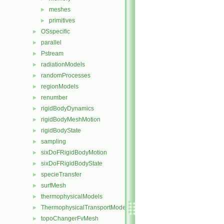
meshes
►
primitives
►
OSspecific
►
parallel
►
Pstream
►
radiationModels
►
randomProcesses
►
regionModels
►
renumber
►
rigidBodyDynamics
►
rigidBodyMeshMotion
►
rigidBodyState
►
sampling
►
sixDoFRigidBodyMotion
►
sixDoFRigidBodyState
►
specieTransfer
►
surfMesh
►
thermophysicalModels
►
ThermophysicalTransportModels
►
topoChangerFvMesh
►