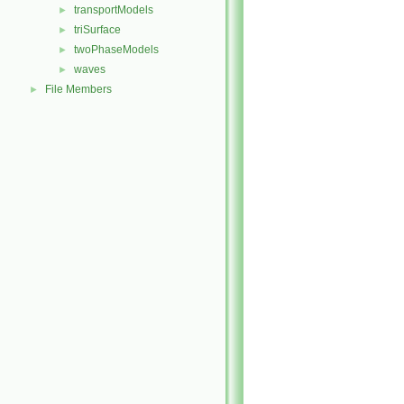
transportModels
►
triSurface
►
twoPhaseModels
►
waves
►
File Members
►