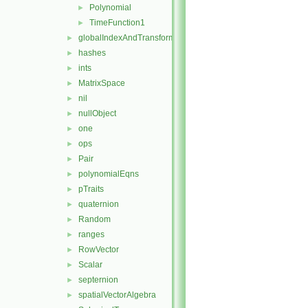
Polynomial
►
TimeFunction1
►
globalIndexAndTransform
►
hashes
►
ints
►
MatrixSpace
►
nil
►
nullObject
►
one
►
ops
►
Pair
►
polynomialEqns
►
pTraits
►
quaternion
►
Random
►
ranges
►
RowVector
►
Scalar
►
septernion
►
spatialVectorAlgebra
►