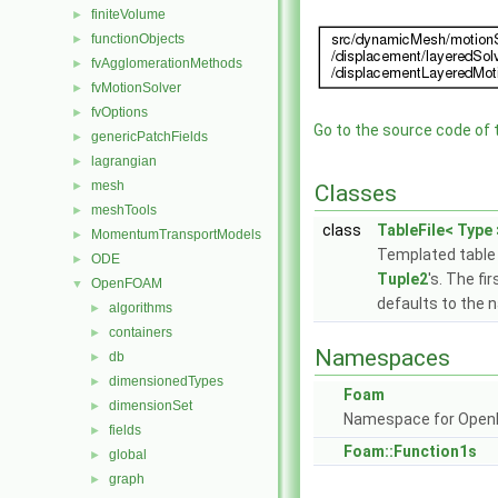
finiteVolume
►
functionObjects
►
fvAgglomerationMethods
►
fvMotionSolver
►
fvOptions
►
Go to the source code of th
genericPatchFields
►
lagrangian
►
mesh
►
Classes
meshTools
►
class
TableFile< Type 
MomentumTransportModels
►
Templated table c
ODE
►
Tuple2
's. The fi
OpenFOAM
▼
defaults to the
algorithms
►
containers
►
Namespaces
db
►
dimensionedTypes
►
Foam
dimensionSet
►
Namespace for Ope
fields
►
Foam::Function1s
global
►
graph
►