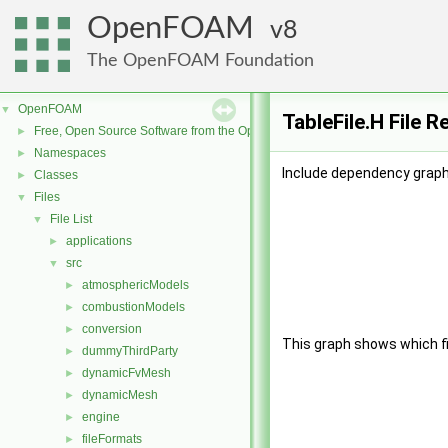
OpenFOAM
8
The OpenFOAM Foundation
OpenFOAM
▼
TableFile.H File 
Free, Open Source Software from the OpenFOAM Foundation
►
Namespaces
►
Include dependency graph 
Classes
►
Files
▼
File List
▼
applications
►
src
▼
atmosphericModels
►
combustionModels
►
conversion
►
This graph shows which file
dummyThirdParty
►
dynamicFvMesh
►
dynamicMesh
►
engine
►
fileFormats
►