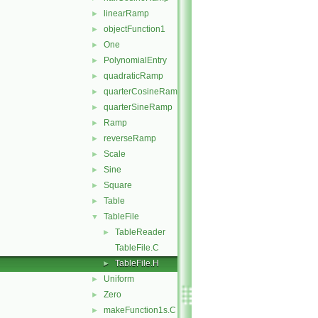
linearRamp
►
objectFunction1
►
One
►
PolynomialEntry
►
quadraticRamp
►
quarterCosineRamp
►
quarterSineRamp
►
Ramp
►
reverseRamp
►
Scale
►
Sine
►
Square
►
Table
►
TableFile
▼
TableReader
►
TableFile.C
TableFile.H
►
Uniform
►
Zero
►
makeFunction1s.C
►