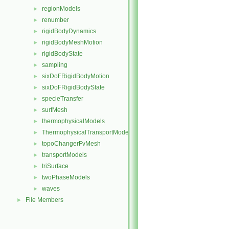
regionModels
►
renumber
►
rigidBodyDynamics
►
rigidBodyMeshMotion
►
rigidBodyState
►
sampling
►
sixDoFRigidBodyMotion
►
sixDoFRigidBodyState
►
specieTransfer
►
surfMesh
►
thermophysicalModels
►
ThermophysicalTransportModels
►
topoChangerFvMesh
►
transportModels
►
triSurface
►
twoPhaseModels
►
waves
►
File Members
►