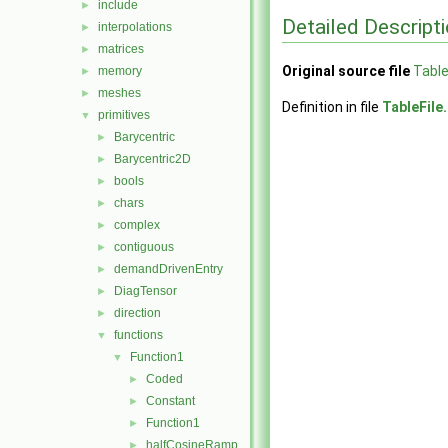
include
►
Detailed Descript
interpolations
►
matrices
►
Original source file
Table
memory
►
meshes
►
Definition in file
TableFile
primitives
▼
Barycentric
►
Barycentric2D
►
bools
►
chars
►
complex
►
contiguous
►
demandDrivenEntry
►
DiagTensor
►
direction
►
functions
▼
Function1
▼
Coded
►
Constant
►
Function1
►
halfCosineRamp
►